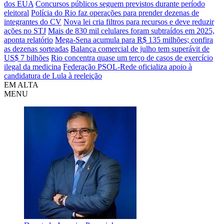
dos EUA
Concursos públicos seguem previstos durante período
eleitoral
Polícia do Rio faz operações para prender dezenas de
integrantes do CV
Nova lei cria filtros para recursos e deve reduzir
ações no STJ
Mais de 830 mil celulares foram subtraídos em 2025,
aponta relatório
Mega-Sena acumula para R$ 135 milhões; confira
as dezenas sorteadas
Balança comercial de julho tem superávit de
US$ 7 bilhões
Rio concentra quase um terço de casos de exercício
ilegal da medicina
Federação PSOL-Rede oficializa apoio à
candidatura de Lula à reeleição
EM ALTA
MENU