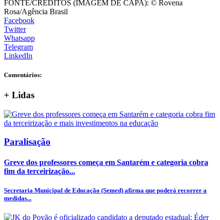
FONTE/CRÉDITOS (IMAGEM DE CAPA):
© Rovena
Rosa/Agência Brasil
Facebook
Twitter
Whatsapp
Telegram
LinkedIn
Comentários:
+
Lidas
Paralisação
Greve dos professores começa em Santarém e categoria cobra
fim da terceirização...
Secretaria Municipal de Educação (Semed) afirma que poderá recorrer a
medidas...