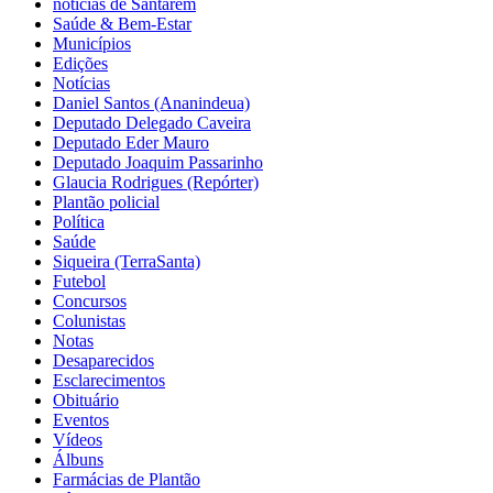
notícias de Santarém
Saúde & Bem-Estar
Municípios
Edições
Notícias
Daniel Santos (Ananindeua)
Deputado Delegado Caveira
Deputado Eder Mauro
Deputado Joaquim Passarinho
Glaucia Rodrigues (Repórter)
Plantão policial
Política
Saúde
Siqueira (TerraSanta)
Futebol
Concursos
Colunistas
Notas
Desaparecidos
Esclarecimentos
Obituário
Eventos
Vídeos
Álbuns
Farmácias de Plantão