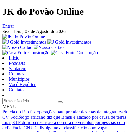
JK do Povão Online
Entrar
Sexta-feira,
07 de Agosto de 2026
Início
Podcasts
Santarém
Colunas
Municípios
Você Repórter
Contato
MENU
Polícia do Rio faz operações para prender dezenas de integrantes do
CV
Sociólogo africano diz que Brasil é atacado por causa de terras
raras
STF derruba restrição a compra de veículos por pessoas com
deficiência
CNU 2 divulga nova classificação com vagas