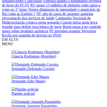
remanescentes e adicionais
Entenda quanto o trabalhador receberá
de lucro do FGTS
RJ: quase 13 milhões de eleitores estão aptos a
votar no 1º turno
Ventos diminuem de intensidade e município do
Rio volta ao Estágio 1
SP: alta de casos de sarampo aumenta
preocupação dos serviços de saúde
Campanha Nacional de
Multivacinação começa nesta segunda
Copom inicia nesta terça
reunião para definir taxa básica de juros
Brasil passa a ter controle
maior sobre produtos químicos
PF investiga senador Weverton
Rocha por suspeita de desvios no INSS
EM ALTA
MENU
Glaucia Rodrigues (Repórter)
Deputado Delegado Caveira
Deputado Eder Mauro
Plantão policial
Deputado Joaquim Passarinho