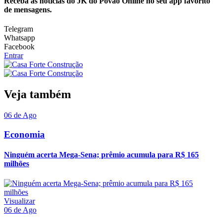
Receba as notícias do JK do Povão Online no seu app favorito
de mensagens.
Telegram
Whatsapp
Facebook
Entrar
Veja também
06 de Ago
Economia
Ninguém acerta Mega-Sena; prêmio acumula para R$ 165
milhões
Visualizar
06 de Ago