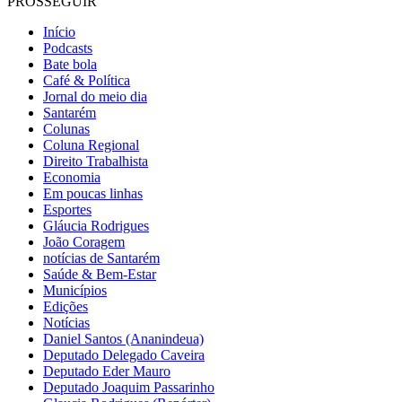
PROSSEGUIR
Início
Podcasts
Bate bola
Café & Política
Jornal do meio dia
Santarém
Colunas
Coluna Regional
Direito Trabalhista
Economia
Em poucas linhas
Esportes
Gláucia Rodrigues
João Coragem
notícias de Santarém
Saúde & Bem-Estar
Municípios
Edições
Notícias
Daniel Santos (Ananindeua)
Deputado Delegado Caveira
Deputado Eder Mauro
Deputado Joaquim Passarinho