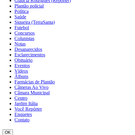
Glaucia Rodrigues (Repórter)
Plantão policial
Política
Saúde
Siqueira (TerraSanta)
Futebol
Concursos
Colunistas
Notas
Desaparecidos
Esclarecimentos
Obituário
Eventos
Vídeos
Álbuns
Farmácias de Plantão
Câmeras Ao Vivo
Câmara Municipal
Centro
Jardim Itália
Você Repórter
Enquetes
Contato
OK