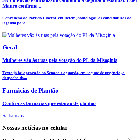
JK do Povão é oficializado candidato a deputado estadual; Éder
Mauro confirma...
Convenção do Partido Liberal, em Belém, homologou as candidaturas da
legenda para...
Geral
Mulheres vão às ruas pela votação do PL da Misoginia
Texto já foi aprovado no Senado e aguarda, em regime de urgência, o
despacho do...
Farmácias de Plantão
Confira as farmácias que estarão de plantão
Saiba mais
Nossas notícias
no celular