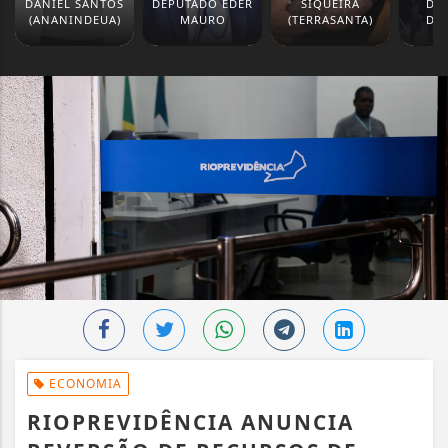
DANIEL SANTOS
DEPUTADO EDER
SIQUEIRA
DE
(ANANINDEUA)
MAURO
(TERRASANTA)
DE
CA
ECONOMIA
RIOPREVIDÊNCIA ANUNCIA