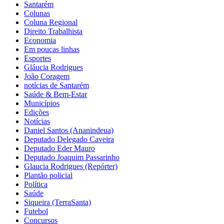
Santarém
Colunas
Coluna Regional
Direito Trabalhista
Economia
Em poucas linhas
Esportes
Gláucia Rodrigues
João Coragem
notícias de Santarém
Saúde & Bem-Estar
Municípios
Edições
Notícias
Daniel Santos (Ananindeua)
Deputado Delegado Caveira
Deputado Eder Mauro
Deputado Joaquim Passarinho
Glaucia Rodrigues (Repórter)
Plantão policial
Política
Saúde
Siqueira (TerraSanta)
Futebol
Concursos