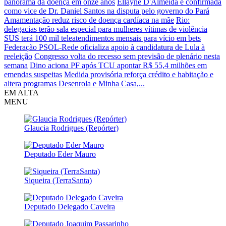
panorama da doença em onze anos
Ellayne D'Almeida é confirmada
como vice de Dr. Daniel Santos na disputa pelo governo do Pará
Amamentação reduz risco de doença cardíaca na mãe
Rio:
delegacias terão sala especial para mulheres vítimas de violência
SUS terá 100 mil teleatendimentos mensais para vício em bets
Federação PSOL-Rede oficializa apoio à candidatura de Lula à
reeleição
Congresso volta do recesso sem previsão de plenário nesta
semana
Dino aciona PF após TCU apontar R$ 55,4 milhões em
emendas suspeitas
Medida provisória reforça crédito e habitação e
altera programas Desenrola e Minha Casa,...
EM ALTA
MENU
Glaucia Rodrigues (Repórter)
Deputado Eder Mauro
Siqueira (TerraSanta)
Deputado Delegado Caveira