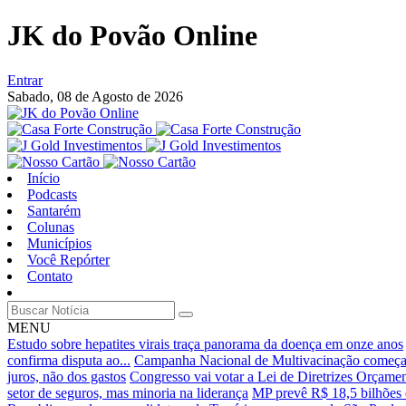
JK do Povão Online
Entrar
Sabado,
08 de Agosto de 2026
Início
Podcasts
Santarém
Colunas
Municípios
Você Repórter
Contato
MENU
Estudo sobre hepatites virais traça panorama da doença em onze anos
confirma disputa ao...
Campanha Nacional de Multivacinação começa
juros, não dos gastos
Congresso vai votar a Lei de Diretrizes Orçame
setor de seguros, mas minoria na liderança
MP prevê R$ 18,5 bilhões 