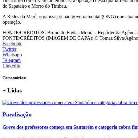
De acordo com o Maré de Notícias, a operação desta quarta-feira oc
do Sapateiro e Morro do Timbau.
A Redes da Maré, organização não governamental (ONG) que atua no 
operação.
FONTE/CRÉDITOS:
Bruno de Freitas Moura - Repórter da Agência
FONTE/CRÉDITOS (IMAGEM DE CAPA):
© Tomaz Silva/Agênci
Facebook
Twitter
Whatsapp
Telegram
LinkedIn
Comentários:
+
Lidas
Paralisação
Greve dos professores começa em Santarém e categoria cobra fim 