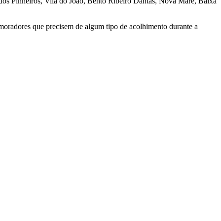
dos Pinheiros, Vila do João, Bento Ribeiro Dantas, Nova Maré, Baixa
oradores que precisem de algum tipo de acolhimento durante a