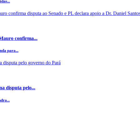
das...
 Mauro confirma...
da para...
a disputa pelo...
dra...