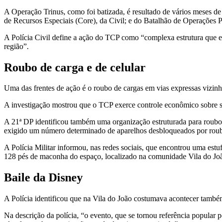
A Operação Trinus, como foi batizada, é resultado de vários meses de
de Recursos Especiais (Core), da Civil; e do Batalhão de Operações Po
A Polícia Civil define a ação do TCP como “complexa estrutura que ex
região”.
Roubo de carga e de celular
Uma das frentes de ação é o roubo de cargas em vias expressas vizin
A investigação mostrou que o TCP exerce controle econômico sobre se
A 21ª DP identificou também uma organização estruturada para roubo 
exigido um número determinado de aparelhos desbloqueados por rou
A Polícia Militar informou, nas redes sociais, que encontrou uma estu
128 pés de maconha do espaço, localizado na comunidade Vila do Jo
Baile da Disney
A Polícia identificou que na Vila do João costumava acontecer tamb
Na descrição da polícia, “o evento, que se tornou referência popular p