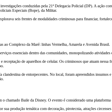
 investigações conduzidas pela 21ª Delegacia Policial (DP). A ação con
liciais Especiais (Bope), da Militar.
plorava seis frentes de modalidades criminosas para financiar, fortalec
has ao Complexo da Maré: linhas Vermelha, Amarela e Avenida Brasil.
rviços essenciais dentro das comunidades, monopolizando atividades c
e receptação de aparelhos de celular. Os criminosos que atuam nessa fr
bo.
fa clandestina de entorpecentes. No local, foram apreendidos insumos e
ão.
ém o chamado Baile da Disney. O evento é considerado uma plataforma
or sua produção temática com decoração, pirotecnia, atrações circenses 