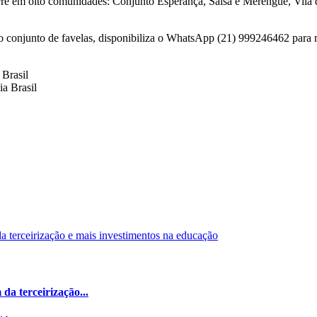
orre em oito comunidades: Conjunto Esperança, Salsa e Merengue, Vila 
conjunto de favelas, disponibiliza o WhatsApp (21) 999246462 para m
 Brasil
a Brasil
da terceirização...