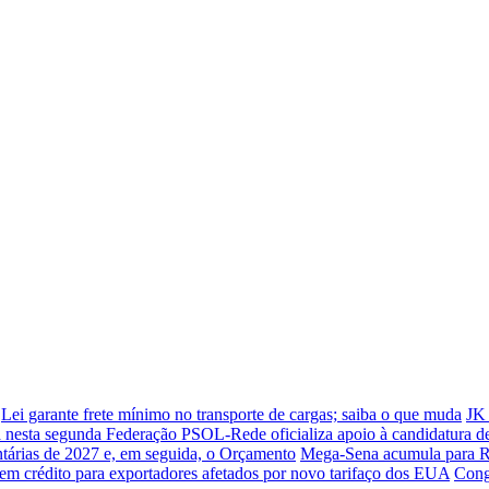
Lei garante frete mínimo no transporte de cargas; saiba o que muda
JK 
 nesta segunda
Federação PSOL-Rede oficializa apoio à candidatura de
ntárias de 2027 e, em seguida, o Orçamento
Mega-Sena acumula para R$
em crédito para exportadores afetados por novo tarifaço dos EUA
Cong