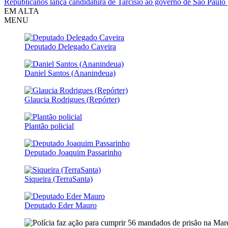
Republicanos lança candidatura de Tarcísio ao governo de São Paulo
EM ALTA
MENU
Deputado Delegado Caveira
Daniel Santos (Ananindeua)
Glaucia Rodrigues (Repórter)
Plantão policial
Deputado Joaquim Passarinho
Siqueira (TerraSanta)
Deputado Eder Mauro