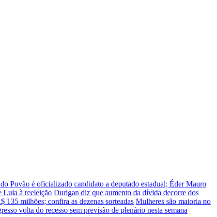
do Povão é oficializado candidato a deputado estadual; Éder Mauro
 Lula à reeleição
Durigan diz que aumento da dívida decorre dos
 135 milhões; confira as dezenas sorteadas
Mulheres são maioria no
resso volta do recesso sem previsão de plenário nesta semana