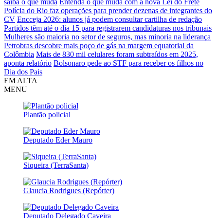
saiba o que muda
Entenda o que muda com a nova Lei do Frete
Polícia do Rio faz operações para prender dezenas de integrantes do
CV
Encceja 2026: alunos já podem consultar cartilha de redação
Partidos têm até o dia 15 para registrarem candidaturas nos tribunais
Mulheres são maioria no setor de seguros, mas minoria na liderança
Petrobras descobre mais poço de gás na margem equatorial da
Colômbia
Mais de 830 mil celulares foram subtraídos em 2025,
aponta relatório
Bolsonaro pede ao STF para receber os filhos no
Dia dos Pais
EM ALTA
MENU
Plantão policial
Deputado Eder Mauro
Siqueira (TerraSanta)
Glaucia Rodrigues (Repórter)
Deputado Delegado Caveira