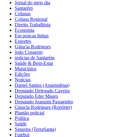
Jornal do meio dia
Santarém
Colunas
Coluna Regional
Direito Trabalhista
Economia
Em poucas linhas
Esportes
Gláucia Rodrigues
João Coragem
notícias de Santarém
Saúde & Bem-Estar
Municípios
Edições
Notícias
Daniel Santos (Ananindeua)
Deputado Delegado Caveira
Deputado Eder Mauro
Deputado Joaquim Passarinho
Glaucia Rodrigues (Repórter)
Plantão policial
Política
Saúde
Siqueira (TerraSanta)
Futebol