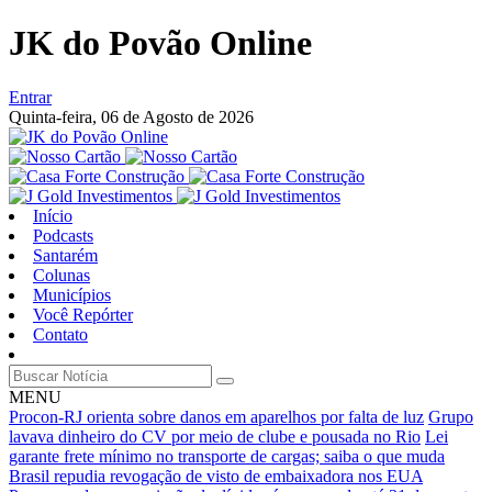
JK do Povão Online
Entrar
Quinta-feira,
06 de Agosto de 2026
Início
Podcasts
Santarém
Colunas
Municípios
Você Repórter
Contato
MENU
Procon-RJ orienta sobre danos em aparelhos por falta de luz
Grupo
lavava dinheiro do CV por meio de clube e pousada no Rio
Lei
garante frete mínimo no transporte de cargas; saiba o que muda
Brasil repudia revogação de visto de embaixadora nos EUA