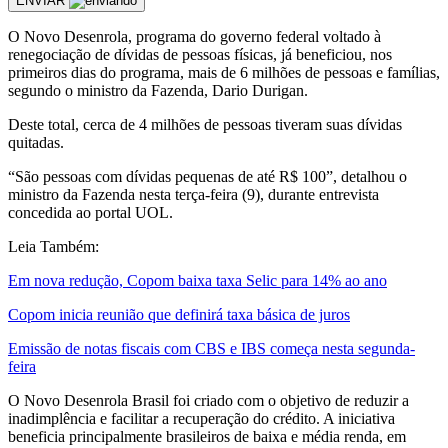
ENVIAR
O Novo Desenrola, programa do governo federal voltado à
renegociação de dívidas de pessoas físicas, já beneficiou, nos
primeiros dias do programa, mais de 6 milhões de pessoas e famílias,
segundo o ministro da Fazenda, Dario Durigan.
Deste total, cerca de 4 milhões de pessoas tiveram suas dívidas
quitadas.
“São pessoas com dívidas pequenas de até R$ 100”, detalhou o
ministro da Fazenda nesta terça-feira (9), durante entrevista
concedida ao portal UOL.
Leia Também:
Em nova redução, Copom baixa taxa Selic para 14% ao ano
Copom inicia reunião que definirá taxa básica de juros
Emissão de notas fiscais com CBS e IBS começa nesta segunda-
feira
O Novo Desenrola Brasil foi criado com o objetivo de reduzir a
inadimplência e facilitar a recuperação do crédito. A iniciativa
beneficia principalmente brasileiros de baixa e média renda, em