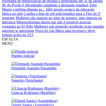
Programa de renegociação de dívidas é prorrogado até 31 de agosto
JK do Povão é oficializado candidato a deputado estadual; Éder
Mauro confirma disputa ao...
Ideb mostra avanço da educação
básica no país
Confira a lista de pré-selecionados para o Fies do 2º
semestre
Mulheres são maioria no setor de seguros, mas minoria na
liderança
Meteorologistas dizem que não é possível associar
ventanias ao El Niño
Mulheres sob proteção receberão aviso quando
agressor se aproximar
Nova lei cria filtros para recursos e deve
reduzir ações no STJ
EM ALTA
MENU
Plantão policial
Deputado Joaquim Passarinho
Siqueira (TerraSanta)
Glaucia Rodrigues (Repórter)
Daniel Santos (Ananindeua)