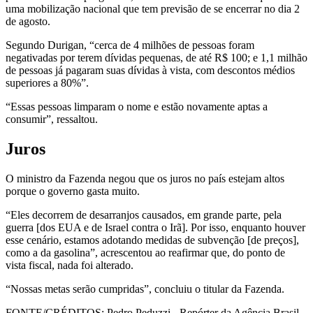
uma mobilização nacional que tem previsão de se encerrar no dia 2
de agosto.
Segundo Durigan, “cerca de 4 milhões de pessoas foram
negativadas por terem dívidas pequenas, de até R$ 100; e 1,1 milhão
de pessoas já pagaram suas dívidas à vista, com descontos médios
superiores a 80%”.
“Essas pessoas limparam o nome e estão novamente aptas a
consumir”, ressaltou.
Juros
O ministro da Fazenda negou que os juros no país estejam altos
porque o governo gasta muito.
“Eles decorrem de desarranjos causados, em grande parte, pela
guerra [dos EUA e de Israel contra o Irã]. Por isso, enquanto houver
esse cenário, estamos adotando medidas de subvenção [de preços],
como a da gasolina”, acrescentou ao reafirmar que, do ponto de
vista fiscal, nada foi alterado.
“Nossas metas serão cumpridas”, concluiu o titular da Fazenda.
FONTE/CRÉDITOS:
Pedro Peduzzi - Repórter da Agência Brasil