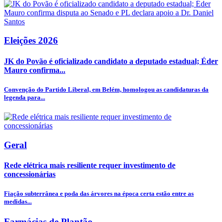
Eleições 2026
JK do Povão é oficializado candidato a deputado estadual; Éder
Mauro confirma...
Convenção do Partido Liberal, em Belém, homologou as candidaturas da
legenda para...
Geral
Rede elétrica mais resiliente requer investimento de
concessionárias
Fiação subterrânea e poda das árvores na época certa estão entre as
medidas...
Farmácias de Plantão