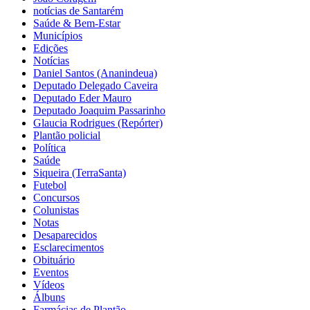
notícias de Santarém
Saúde & Bem-Estar
Municípios
Edições
Notícias
Daniel Santos (Ananindeua)
Deputado Delegado Caveira
Deputado Eder Mauro
Deputado Joaquim Passarinho
Glaucia Rodrigues (Repórter)
Plantão policial
Política
Saúde
Siqueira (TerraSanta)
Futebol
Concursos
Colunistas
Notas
Desaparecidos
Esclarecimentos
Obituário
Eventos
Vídeos
Álbuns
Farmácias de Plantão