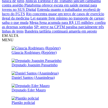
básica de juros
Justiças Eleitoral e do Trabalho lançam campanha
contra assédio
Plataforma oferece escuta em saúde mental para
jovens no SUS Digital
Entenda quanto o trabalhador receberá de
lucro do FGTS
Rio concentra quase um terço de casos de exercício
ilegal da medicina
Lei garante frete mínimo no transporte de cargas;
saiba o que muda
Mega-Sena acumula para R$ 135 milhões; confira
as dezenas sorteadas
SP: greve na CPTM paralisa parcialmente três
linhas de trens
Bandeira tarifária continuará amarela em agosto
EM ALTA
MENU
Glaucia Rodrigues (Repórter)
Deputado Joaquim Passarinho
Daniel Santos (Ananindeua)
Deputado Eder Mauro
Plantão policial