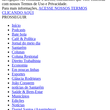
com nossos Termos de Uso e Privacidade.
Para mais informações,
ACESSE NOSSOS TERMOS
CLICANDO AQUI
PROSSEGUIR
Início
Podcasts
Bate bola
Café & Política
Jornal do meio dia
Santarém
Colunas
Coluna Regional
Direito Trabalhista
Economia
Em poucas linhas
Esportes
Gláucia Rodrigues
João Coragem
notícias de Santarém
Saúde & Bem-Estar
Municípios
Edições
Notícias
Daniel Santos (Ananindeua)