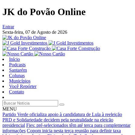
JK do Povão Online
Entrar
Sexta-feira,
07 de Agosto de 2026
Início
Podcasts
Santarém
Colunas
Municípios
Você Repórter
Contato
MENU
Partido Verde oficializa apoio à candidatura de Lula à reeleição
PRD e Solidariedade decidem pela neutralidade na eleição
presidencial
Fies: pré-selecionados têm até terça para complementar
informações
Copom inicia nesta terça reunião para definir taxa