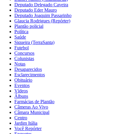
Deputado Delegado Caveira
Deputado Eder Mauro
Deputado Joaquim Passarinho
Glaucia Rodrigues (Repórter)
Plantão policial
Política
Saúde
Siqueira (TerraSanta)
Futebol
Concursos
Colunistas
Notas
Desaparecidos
Esclarecimentos
Obituário
Eventos
Vídeos
Álbuns
Farmácias de Plantão
Câmeras Ao Vivo
Câmara Municipal
Centro
Jardim Itália
Você Repórter
Enquetes