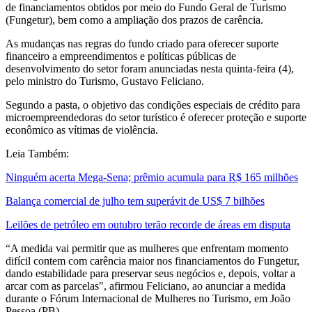
de financiamentos obtidos por meio do Fundo Geral de Turismo
(Fungetur), bem como a ampliação dos prazos de carência.
As mudanças nas regras do fundo criado para oferecer suporte
financeiro a empreendimentos e políticas públicas de
desenvolvimento do setor foram anunciadas nesta quinta-feira (4),
pelo ministro do Turismo, Gustavo Feliciano.
Segundo a pasta, o objetivo das condições especiais de crédito para
microempreendedoras do setor turístico é oferecer proteção e suporte
econômico as vítimas de violência.
Leia Também:
Ninguém acerta Mega-Sena; prêmio acumula para R$ 165 milhões
Balança comercial de julho tem superávit de US$ 7 bilhões
Leilões de petróleo em outubro terão recorde de áreas em disputa
“A medida vai permitir que as mulheres que enfrentam momento
difícil contem com carência maior nos financiamentos do Fungetur,
dando estabilidade para preservar seus negócios e, depois, voltar a
arcar com as parcelas", afirmou Feliciano, ao anunciar a medida
durante o Fórum Internacional de Mulheres no Turismo, em João
Pessoa (PB).