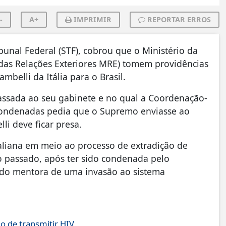
-
A+
IMPRIMIR
REPORTAR ERROS
unal Federal (STF), cobrou que o Ministério da
o das Relações Exteriores MRE) tomem providências
mbelli da Itália para o Brasil.
ssada ao seu gabinete e no qual a Coordenação-
 Condenadas pedia que o Supremo enviasse ao
i deve ficar presa.
italiana em meio ao processo de extradição de
no passado, após ter sido condenada pelo
sido mentora de uma invasão ao sistema
o de transmitir HIV