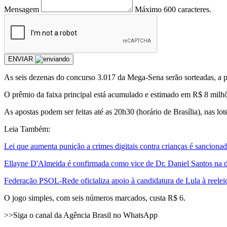
Mensagem
Máximo 600 caracteres.
ENVIAR
As seis dezenas do concurso 3.017 da Mega-Sena serão sorteadas, a par
O prêmio da faixa principal está acumulado e estimado em R$ 8 milh
As apostas podem ser feitas até as 20h30 (horário de Brasília), nas loté
Leia Também:
Lei que aumenta punição a crimes digitais contra crianças é sanciona
Ellayne D'Almeida é confirmada como vice de Dr. Daniel Santos na d
Federação PSOL-Rede oficializa apoio à candidatura de Lula à reelei
O jogo simples, com seis números marcados, custa R$ 6.
>>Siga o canal da Agência Brasil no WhatsApp