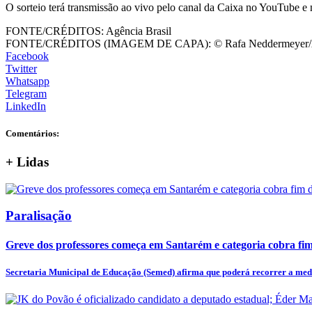
O sorteio terá transmissão ao vivo pelo canal da Caixa no YouTube e
FONTE/CRÉDITOS:
Agência Brasil
FONTE/CRÉDITOS (IMAGEM DE CAPA):
© Rafa Neddermeyer/A
Facebook
Twitter
Whatsapp
Telegram
LinkedIn
Comentários:
+
Lidas
Paralisação
Greve dos professores começa em Santarém e categoria cobra fim 
Secretaria Municipal de Educação (Semed) afirma que poderá recorrer a medi