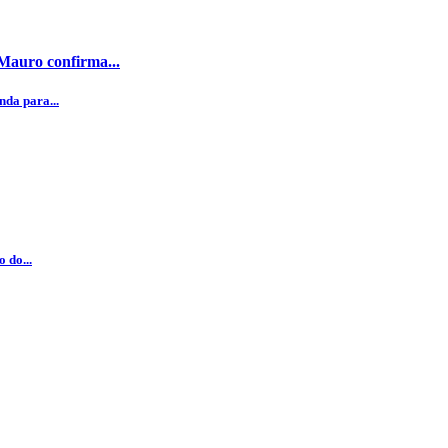
 Mauro confirma...
da para...
 do...