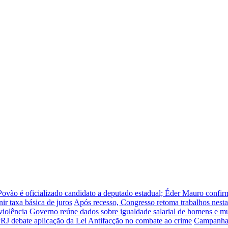
ovão é oficializado candidato a deputado estadual; Éder Mauro confirm
ir taxa básica de juros
Após recesso, Congresso retoma trabalhos nest
violência
Governo reúne dados sobre igualdade salarial de homens e m
J debate aplicação da Lei Antifacção no combate ao crime
Campanha 