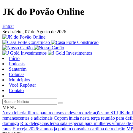
JK do Povão Online
Entrar
Sexta-feira,
07 de Agosto de 2026
Início
Podcasts
Santarém
Colunas
Municípios
Você Repórter
Contato
MENU
Nova lei cria filtros para recursos e deve reduzir ações no STJ
JK do P
remanescentes e adicionais
Copom inicia nesta terça reunião para defin
domingo
Rio: delegacias terão sala especial para mulheres vítimas de 
raras
Encceja 2026: alunos já podem consultar cartilha de redação
MPR