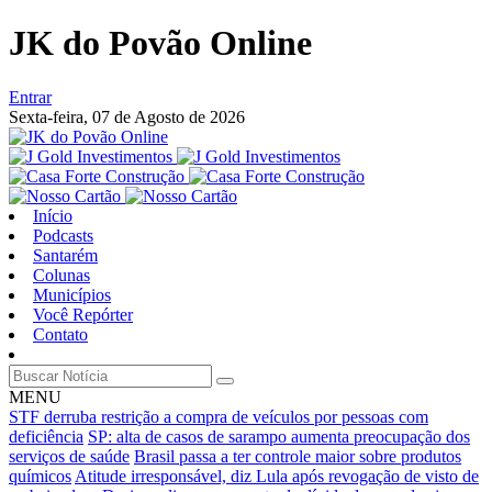
JK do Povão Online
Entrar
Sexta-feira,
07 de Agosto de 2026
Início
Podcasts
Santarém
Colunas
Municípios
Você Repórter
Contato
MENU
STF derruba restrição a compra de veículos por pessoas com
deficiência
SP: alta de casos de sarampo aumenta preocupação dos
serviços de saúde
Brasil passa a ter controle maior sobre produtos
químicos
Atitude irresponsável, diz Lula após revogação de visto de