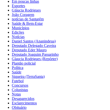
Em poucas linhas
Esportes
Gláucia Rodrigues
João Coragem
notícias de Santarém
Saúde & Bem-Estar
Municípios
Edições
Notícias
Daniel Santos (Ananindeua)
Deputado Delegado Caveira
Deputado Eder Mauro
Deputado Joaquim Passarinho
Glaucia Rodrigues (Repórter)
Plantão policial
Política
Saúde
Siqueira (TerraSanta)
Futebol
Concursos
Colunistas
Notas
Desaparecidos
Esclarecimentos
Obituário