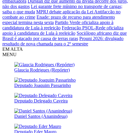
embaixadora
Durigan diz que aumento da dívida decorre dos juros,
não dos gastos
Lei garante frete mínimo no transporte de cargas;
saiba o que muda
MPRJ debate aplicação da Lei Antifacção no
combate ao crime
Enade: prazo de recurso para atendimento
especial termina nesta sexta
Partido Verde oficializa apoio à
candidatura de Lula à reeleição
Federação PSOL-Rede oficializa
apoio à candidatura de Lula à reeleição
Sociólogo africano diz que
Brasil é atacado por causa de terras raras
Prouni 2026: divulgado
resultado de nova chamada para o 2º semestre
EM ALTA
MENU
Glaucia Rodrigues (Repórter)
Deputado Joaquim Passarinho
Deputado Delegado Caveira
Daniel Santos (Ananindeua)
Deputado Eder Mauro