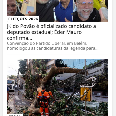
ELEIÇÕES 2026
JK do Povão é oficializado candidato a
deputado estadual; Éder Mauro
confirma...
Convenção do Partido Liberal, em Belém,
homologou as candidaturas da legenda para...