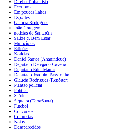
Direito Trabalhista
Economia
Em poucas linhas
Esportes
Gláucia Rodrigues
João Coragem
notícias de Santarém
Saúde & Bem-Estar
Municípios
Edições
Notícias
Daniel Santos (Ananindeua)
Deputado Delegado Caveira
Deputado Eder Mauro
Deputado Joaquim Passarinho
Glaucia Rodrigues (Repórter)
Plantão policial
Política
Saúde
Siqueira (TerraSanta)
Futebol
Concursos
Colunistas
Notas
Desaparecidos