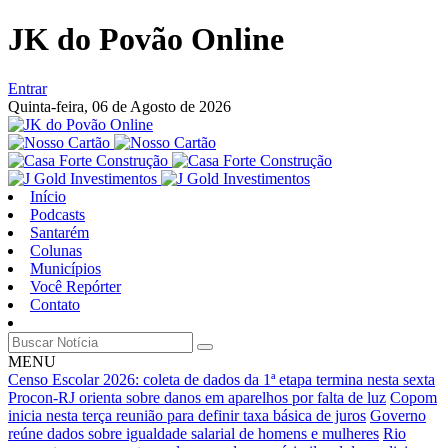
JK do Povão Online
Entrar
Quinta-feira,
06 de Agosto de 2026
Início
Podcasts
Santarém
Colunas
Municípios
Você Repórter
Contato
MENU
Censo Escolar 2026: coleta de dados da 1ª etapa termina nesta sexta
Procon-RJ orienta sobre danos em aparelhos por falta de luz
Copom
inicia nesta terça reunião para definir taxa básica de juros
Governo
reúne dados sobre igualdade salarial de homens e mulheres
Rio