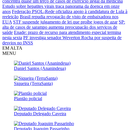
concentra quase um terço de casos de exercício ilegal da medicina
Estudo sobre hepatites virais traça panorama da doença em onze
anos
Federação PSOL-Rede oficializa apoio à candidatura de Lula à
reeleição
Brasil repudia revogação de visto de embaixadora nos
EUA
STF suspende julgamento de lei que proíbe jogos de azar
SP:
alta de casos de sarampo aumenta preocupação dos serviços de
saúde
Enade: prazo de recurso para atendimento especial termina
nesta sexta
PF investiga senador Weverton Rocha por suspeita de
desvios no INSS
EM ALTA
MENU
Daniel Santos (Ananindeua)
Siqueira (TerraSanta)
Plantão policial
Deputado Delegado Caveira
Deputado Joaquim Passarinho