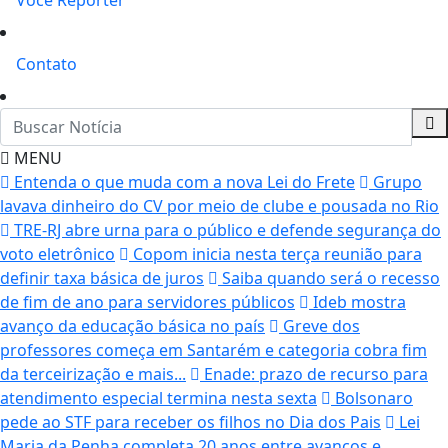
Você Repórter
Contato
MENU
Entenda o que muda com a nova Lei do Frete
Grupo
lavava dinheiro do CV por meio de clube e pousada no Rio
TRE-RJ abre urna para o público e defende segurança do
voto eletrônico
Copom inicia nesta terça reunião para
definir taxa básica de juros
Saiba quando será o recesso
de fim de ano para servidores públicos
Ideb mostra
avanço da educação básica no país
Greve dos
professores começa em Santarém e categoria cobra fim
da terceirização e mais...
Enade: prazo de recurso para
atendimento especial termina nesta sexta
Bolsonaro
pede ao STF para receber os filhos no Dia dos Pais
Lei
Maria da Penha completa 20 anos entre avanços e