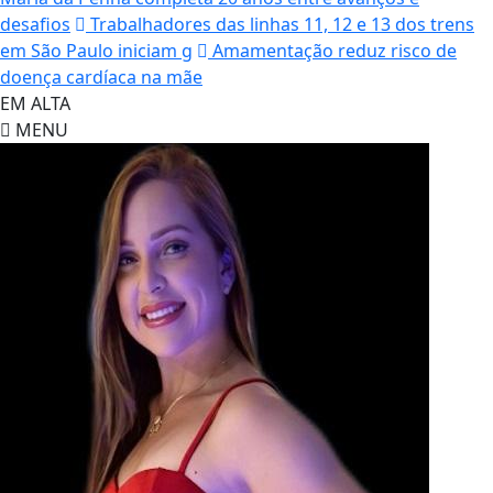
desafios
Trabalhadores das linhas 11, 12 e 13 dos trens
em São Paulo iniciam g
Amamentação reduz risco de
doença cardíaca na mãe
EM ALTA
MENU