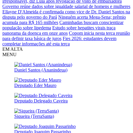
irresponsável, diz Lula após revogação de visto de embaixadora
Governo reúne dados sobre igualdade salarial de homens e mulheres
Ellayne D'Almeida é confirmada como vice de Dr. Daniel Santos na
disputa pelo governo do Pará
Ninguém acerta Mega-Sena; prêmio
acumula para R$ 165 milhões
Caminhadas buscam conscientizar
população sobre lipedema
Estudo sobre hepatites virais traça
panorama da doença em onze anos
Copom inicia nesta terça reunião
para definir taxa básica de juros
Fies 2026: estudantes devem
completar informações até esta terça
EM ALTA
MENU
Daniel Santos (Ananindeua)
Deputado Eder Mauro
Deputado Delegado Caveira
Siqueira (TerraSanta)
Deputado Joaquim Passarinho