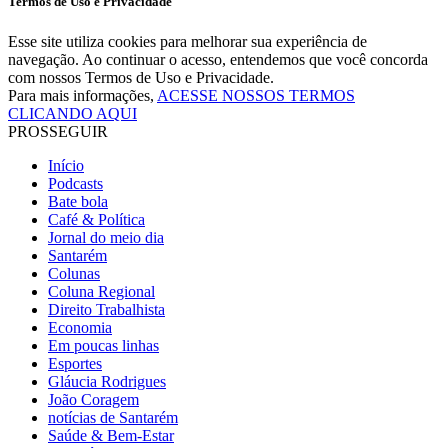
Termos de Uso e Privacidade
Esse site utiliza cookies para melhorar sua experiência de
navegação. Ao continuar o acesso, entendemos que você concorda
com nossos Termos de Uso e Privacidade.
Para mais informações,
ACESSE NOSSOS TERMOS
CLICANDO AQUI
PROSSEGUIR
Início
Podcasts
Bate bola
Café & Política
Jornal do meio dia
Santarém
Colunas
Coluna Regional
Direito Trabalhista
Economia
Em poucas linhas
Esportes
Gláucia Rodrigues
João Coragem
notícias de Santarém
Saúde & Bem-Estar