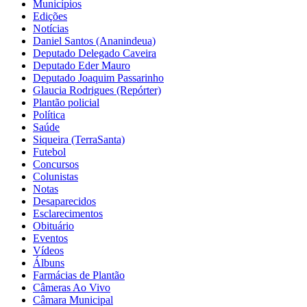
Municípios
Edições
Notícias
Daniel Santos (Ananindeua)
Deputado Delegado Caveira
Deputado Eder Mauro
Deputado Joaquim Passarinho
Glaucia Rodrigues (Repórter)
Plantão policial
Política
Saúde
Siqueira (TerraSanta)
Futebol
Concursos
Colunistas
Notas
Desaparecidos
Esclarecimentos
Obituário
Eventos
Vídeos
Álbuns
Farmácias de Plantão
Câmeras Ao Vivo
Câmara Municipal