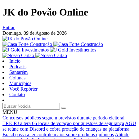
JK do Povão Online
Entrar
Domingo,
09 de Agosto de 2026
Início
Podcasts
Santarém
Colunas
Municípios
Você Repórter
Contato
MENU
Concursos públicos seguem previstos durante período eleitoral
TRE-RJ altera 66 locais de votação por questões de segurança
AGU
se reúne com Discord e cobra proteção de crianças na plataforma
Brasil passa a ter controle maior sobre produtos químicos
Atitude