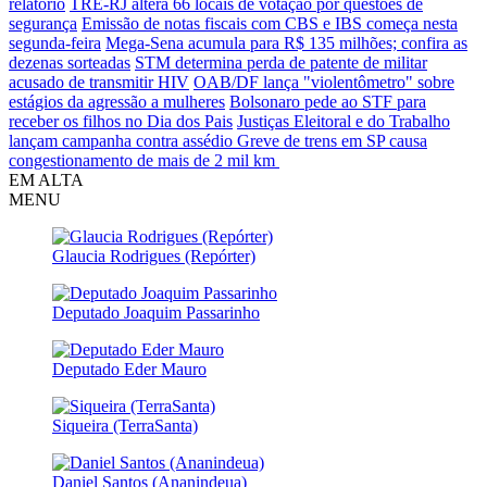
relatório
TRE-RJ altera 66 locais de votação por questões de
segurança
Emissão de notas fiscais com CBS e IBS começa nesta
segunda-feira
Mega-Sena acumula para R$ 135 milhões; confira as
dezenas sorteadas
STM determina perda de patente de militar
acusado de transmitir HIV
OAB/DF lança "violentômetro" sobre
estágios da agressão a mulheres
Bolsonaro pede ao STF para
receber os filhos no Dia dos Pais
Justiças Eleitoral e do Trabalho
lançam campanha contra assédio
Greve de trens em SP causa
congestionamento de mais de 2 mil km
EM ALTA
MENU
Glaucia Rodrigues (Repórter)
Deputado Joaquim Passarinho
Deputado Eder Mauro
Siqueira (TerraSanta)
Daniel Santos (Ananindeua)