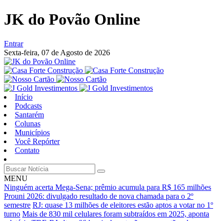
JK do Povão Online
Entrar
Sexta-feira,
07 de Agosto de 2026
Início
Podcasts
Santarém
Colunas
Municípios
Você Repórter
Contato
MENU
Ninguém acerta Mega-Sena; prêmio acumula para R$ 165 milhões
Prouni 2026: divulgado resultado de nova chamada para o 2º
semestre
RJ: quase 13 milhões de eleitores estão aptos a votar no 1º
turno
Mais de 830 mil celulares foram subtraídos em 2025, aponta