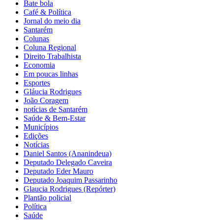
Bate bola
Café & Política
Jornal do meio dia
Santarém
Colunas
Coluna Regional
Direito Trabalhista
Economia
Em poucas linhas
Esportes
Gláucia Rodrigues
João Coragem
notícias de Santarém
Saúde & Bem-Estar
Municípios
Edições
Notícias
Daniel Santos (Ananindeua)
Deputado Delegado Caveira
Deputado Eder Mauro
Deputado Joaquim Passarinho
Glaucia Rodrigues (Repórter)
Plantão policial
Política
Saúde