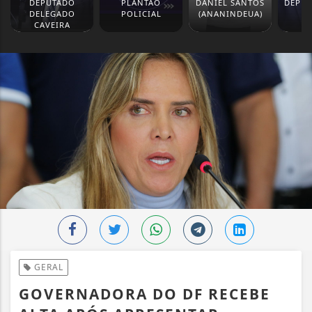
DEPUTADO
PLANTÃO
DANIEL SANTOS
DEPUT
DELEGADO
POLICIAL
(ANANINDEUA)
M
CAVEIRA
GERAL
GOVERNADORA DO DF RECEBE