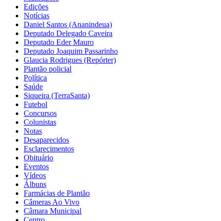
Edições
Notícias
Daniel Santos (Ananindeua)
Deputado Delegado Caveira
Deputado Eder Mauro
Deputado Joaquim Passarinho
Glaucia Rodrigues (Repórter)
Plantão policial
Política
Saúde
Siqueira (TerraSanta)
Futebol
Concursos
Colunistas
Notas
Desaparecidos
Esclarecimentos
Obituário
Eventos
Vídeos
Álbuns
Farmácias de Plantão
Câmeras Ao Vivo
Câmara Municipal
Centro