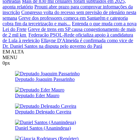
sorteadas
Mais de 830 mil celulares foram subtraídos em 2025,
aponta relatório
Prouni abre prazo para comprovar informações da
inscrição
Congresso volta do recesso sem previsão de plenário nesta
semana
Greve dos professores começa em Santarém e categoria
cobra fim da terceirização e mais...
Entenda o que muda com a nova
Lei do Frete
Greve de trens em SP causa congestionamento de mais
de 2 mil km
Federação PSOL-Rede oficializa apoio à candidatura
de Lula à reeleição
Ellayne D'Almeida é confirmada como vice de
Dr. Daniel Santos na disputa pelo governo do Pará
EM ALTA
MENU
0px
Deputado Joaquim Passarinho
Deputado Eder Mauro
Deputado Delegado Caveira
Daniel Santos (Ananindeua)