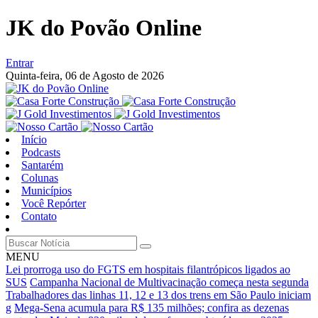
JK do Povão Online
Entrar
Quinta-feira,
06 de Agosto de 2026
Início
Podcasts
Santarém
Colunas
Municípios
Você Repórter
Contato
MENU
Lei prorroga uso do FGTS em hospitais filantrópicos ligados ao
SUS
Campanha Nacional de Multivacinação começa nesta segunda
Trabalhadores das linhas 11, 12 e 13 dos trens em São Paulo iniciam
g
Mega-Sena acumula para R$ 135 milhões; confira as dezenas