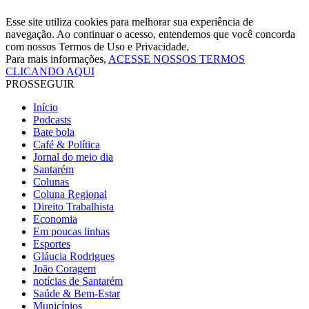
Esse site utiliza cookies para melhorar sua experiência de
navegação. Ao continuar o acesso, entendemos que você concorda
com nossos Termos de Uso e Privacidade.
Para mais informações,
ACESSE NOSSOS TERMOS
CLICANDO AQUI
PROSSEGUIR
Início
Podcasts
Bate bola
Café & Política
Jornal do meio dia
Santarém
Colunas
Coluna Regional
Direito Trabalhista
Economia
Em poucas linhas
Esportes
Gláucia Rodrigues
João Coragem
notícias de Santarém
Saúde & Bem-Estar
Municípios