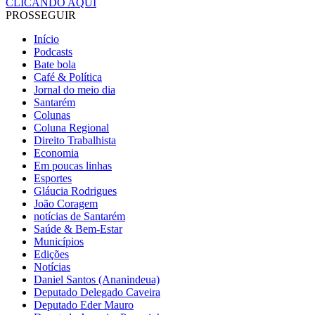
CLICANDO AQUI
PROSSEGUIR
Início
Podcasts
Bate bola
Café & Política
Jornal do meio dia
Santarém
Colunas
Coluna Regional
Direito Trabalhista
Economia
Em poucas linhas
Esportes
Gláucia Rodrigues
João Coragem
notícias de Santarém
Saúde & Bem-Estar
Municípios
Edições
Notícias
Daniel Santos (Ananindeua)
Deputado Delegado Caveira
Deputado Eder Mauro