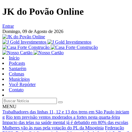
JK do Povão Online
Entrar
Domingo,
09 de Agosto de 2026
Início
Podcasts
Santarém
Colunas
Municípios
Você Repórter
Contato
MENU
Trabalhadores das linhas 11, 12 e 13 dos trens em São Paulo iniciam
g
Rio tem previsão ventos moderados a fortes nesta quarta-feira
Impacto das telas na saúde mental já é debatido em 80% das escolas
Mulheres vão às ruas pela votação do PL da Misoginia
Federação