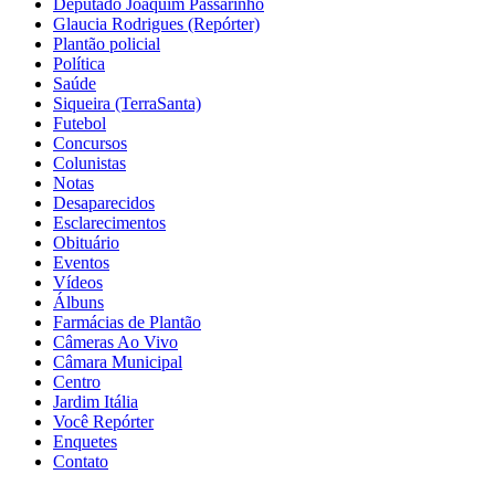
Deputado Joaquim Passarinho
Glaucia Rodrigues (Repórter)
Plantão policial
Política
Saúde
Siqueira (TerraSanta)
Futebol
Concursos
Colunistas
Notas
Desaparecidos
Esclarecimentos
Obituário
Eventos
Vídeos
Álbuns
Farmácias de Plantão
Câmeras Ao Vivo
Câmara Municipal
Centro
Jardim Itália
Você Repórter
Enquetes
Contato