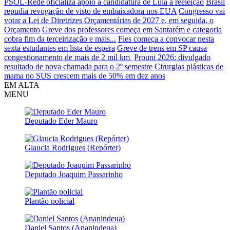
PSOL-Rede oficializa apoio à candidatura de Lula à reeleição
Brasil
repudia revogação de visto de embaixadora nos EUA
Congresso vai
votar a Lei de Diretrizes Orçamentárias de 2027 e, em seguida, o
Orçamento
Greve dos professores começa em Santarém e categoria
cobra fim da terceirização e mais...
Fies começa a convocar nesta
sexta estudantes em lista de espera
Greve de trens em SP causa
congestionamento de mais de 2 mil km
Prouni 2026: divulgado
resultado de nova chamada para o 2º semestre
Cirurgias plásticas de
mama no SUS crescem mais de 50% em dez anos
EM ALTA
MENU
Deputado Eder Mauro
Glaucia Rodrigues (Repórter)
Deputado Joaquim Passarinho
Plantão policial
Daniel Santos (Ananindeua)