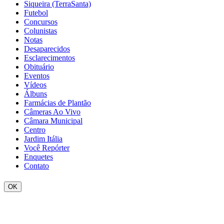
Siqueira (TerraSanta)
Futebol
Concursos
Colunistas
Notas
Desaparecidos
Esclarecimentos
Obituário
Eventos
Vídeos
Álbuns
Farmácias de Plantão
Câmeras Ao Vivo
Câmara Municipal
Centro
Jardim Itália
Você Repórter
Enquetes
Contato
OK