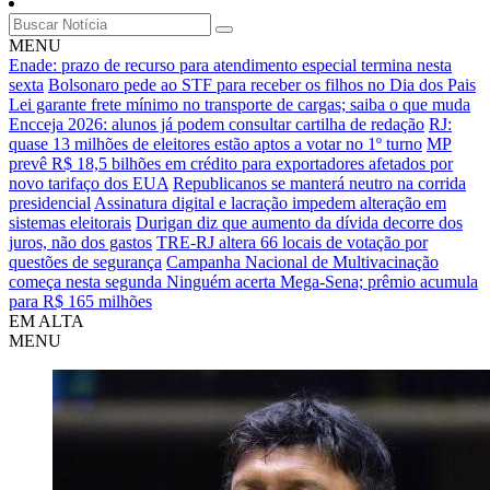
MENU
Enade: prazo de recurso para atendimento especial termina nesta
sexta
Bolsonaro pede ao STF para receber os filhos no Dia dos Pais
Lei garante frete mínimo no transporte de cargas; saiba o que muda
Encceja 2026: alunos já podem consultar cartilha de redação
RJ:
quase 13 milhões de eleitores estão aptos a votar no 1º turno
MP
prevê R$ 18,5 bilhões em crédito para exportadores afetados por
novo tarifaço dos EUA
Republicanos se manterá neutro na corrida
presidencial
Assinatura digital e lacração impedem alteração em
sistemas eleitorais
Durigan diz que aumento da dívida decorre dos
juros, não dos gastos
TRE-RJ altera 66 locais de votação por
questões de segurança
Campanha Nacional de Multivacinação
começa nesta segunda
Ninguém acerta Mega-Sena; prêmio acumula
para R$ 165 milhões
EM ALTA
MENU