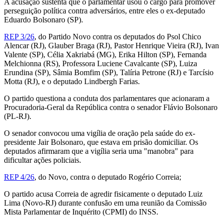
A acusação sustenta que o parlamentar usou o cargo para promover
perseguição política contra adversários, entre eles o ex-deputado
Eduardo Bolsonaro (SP).
REP 3/26
, do Partido Novo contra os deputados do Psol Chico
Alencar (RJ), Glauber Braga (RJ), Pastor Henrique Vieira (RJ), Ivan
Valente (SP), Célia Xakriabá (MG), Erika Hilton (SP), Fernanda
Melchionna (RS), Professora Luciene Cavalcante (SP), Luiza
Erundina (SP), Sâmia Bomfim (SP), Talíria Petrone (RJ) e Tarcísio
Motta (RJ), e o deputado Lindbergh Farias.
O partido questiona a conduta dos parlamentares que acionaram a
Procuradoria-Geral da República contra o senador Flávio Bolsonaro
(PL-RJ).
O senador convocou uma vigília de oração pela saúde do ex-
presidente Jair Bolsonaro, que estava em prisão domiciliar. Os
deputados afirmaram que a vigília seria uma "manobra" para
dificultar ações policiais.
REP 4/26
, do Novo, contra o deputado Rogério Correia;
O partido acusa Correia de agredir fisicamente o deputado Luiz
Lima (Novo-RJ) durante confusão em uma reunião da Comissão
Mista Parlamentar de Inquérito (CPMI) do INSS.