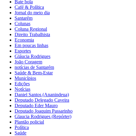
Bate bola
Café & Política
Jornal do meio dia
Santarém
Colunas
Coluna Regional
Direito Trabalhista
Economia
Em poucas linhas
Esportes
Gláucia Rodrigues
João Coragem
notícias de Santarém
Saúde & Bem-Estar
Municípios
Edições
Notícias
Daniel Santos (Ananindeua)
Deputado Delegado Caveira
Deputado Eder Mauro
Deputado Joaquim Passarinho
Glaucia Rodrigues (Repórter)
Plantão policial
Política
Saúde