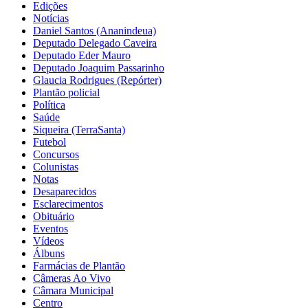
Edições
Notícias
Daniel Santos (Ananindeua)
Deputado Delegado Caveira
Deputado Eder Mauro
Deputado Joaquim Passarinho
Glaucia Rodrigues (Repórter)
Plantão policial
Política
Saúde
Siqueira (TerraSanta)
Futebol
Concursos
Colunistas
Notas
Desaparecidos
Esclarecimentos
Obituário
Eventos
Vídeos
Álbuns
Farmácias de Plantão
Câmeras Ao Vivo
Câmara Municipal
Centro