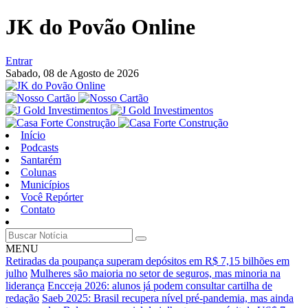
JK do Povão Online
Entrar
Sabado,
08 de Agosto de 2026
Início
Podcasts
Santarém
Colunas
Municípios
Você Repórter
Contato
MENU
Retiradas da poupança superam depósitos em R$ 7,15 bilhões em
julho
Mulheres são maioria no setor de seguros, mas minoria na
liderança
Encceja 2026: alunos já podem consultar cartilha de
redação
Saeb 2025: Brasil recupera nível pré-pandemia, mas ainda