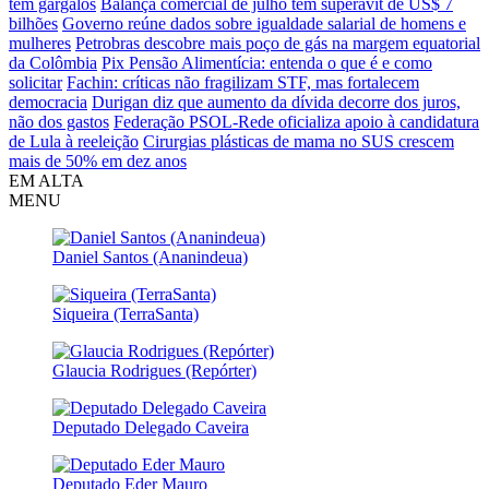
tem gargalos
Balança comercial de julho tem superávit de US$ 7
bilhões
Governo reúne dados sobre igualdade salarial de homens e
mulheres
Petrobras descobre mais poço de gás na margem equatorial
da Colômbia
Pix Pensão Alimentícia: entenda o que é e como
solicitar
Fachin: críticas não fragilizam STF, mas fortalecem
democracia
Durigan diz que aumento da dívida decorre dos juros,
não dos gastos
Federação PSOL-Rede oficializa apoio à candidatura
de Lula à reeleição
Cirurgias plásticas de mama no SUS crescem
mais de 50% em dez anos
EM ALTA
MENU
Daniel Santos (Ananindeua)
Siqueira (TerraSanta)
Glaucia Rodrigues (Repórter)
Deputado Delegado Caveira
Deputado Eder Mauro