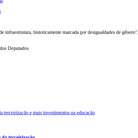
ma
s
de infraestrutura, historicamente marcada por desigualdades de gênero",
dos Deputados
da terceirização...