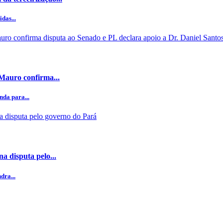
das...
 Mauro confirma...
da para...
a disputa pelo...
dra...