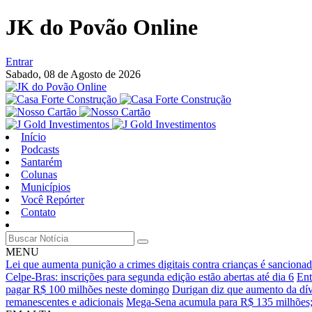
JK do Povão Online
Entrar
Sabado,
08 de Agosto de 2026
Início
Podcasts
Santarém
Colunas
Municípios
Você Repórter
Contato
MENU
Lei que aumenta punição a crimes digitais contra crianças é sanciona
Celpe-Bras: inscrições para segunda edição estão abertas até dia 6
Ent
pagar R$ 100 milhões neste domingo
Durigan diz que aumento da dívi
remanescentes e adicionais
Mega-Sena acumula para R$ 135 milhões; 