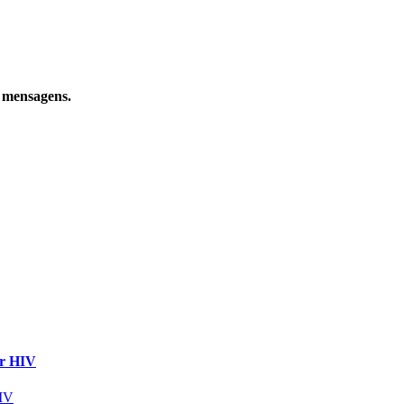
e mensagens.
ir HIV