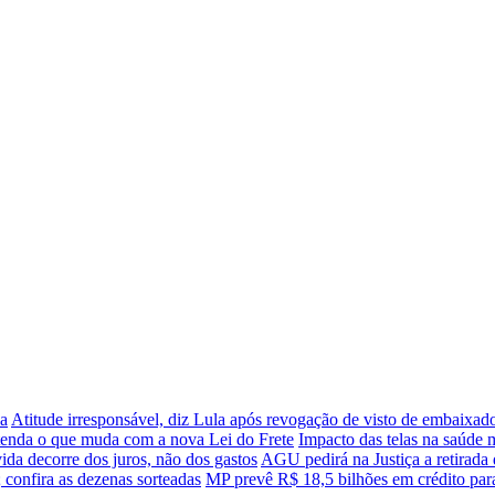
da
Atitude irresponsável, diz Lula após revogação de visto de embaixad
enda o que muda com a nova Lei do Frete
Impacto das telas na saúde 
da decorre dos juros, não dos gastos
AGU pedirá na Justiça a retirada
confira as dezenas sorteadas
MP prevê R$ 18,5 bilhões em crédito par