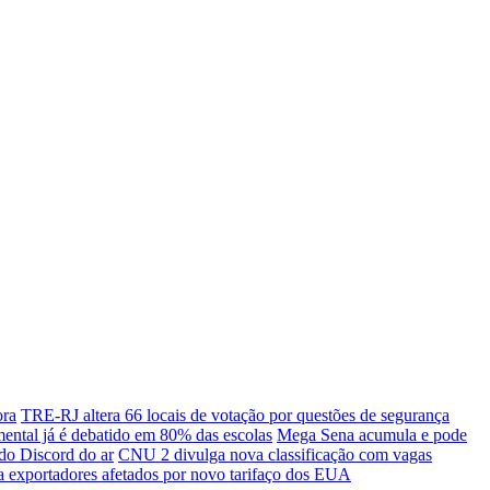
ora
TRE-RJ altera 66 locais de votação por questões de segurança
mental já é debatido em 80% das escolas
Mega Sena acumula e pode
 do Discord do ar
CNU 2 divulga nova classificação com vagas
a exportadores afetados por novo tarifaço dos EUA