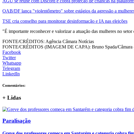
AGU se reúne com Discord e cobra proteção de crianças na platafor
OAB/DF lança "violentômetro" sobre estágios da agressão a mulhere
TSE cria conselho para monitorar desinformação e IA nas eleições
"É importante reconhecer e valorizar a atuação das mulheres no setor 
FONTE/CRÉDITOS:
Agência Câmara Notícias
FONTE/CRÉDITOS (IMAGEM DE CAPA):
Bruno Spada/Câmara 
Facebook
Twitter
Whatsapp
Telegram
LinkedIn
Comentários:
+
Lidas
Paralisação
Greve dos professores começa em Santarém e categoria cobra fim 