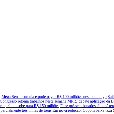
g
Mega Sena acumula e pode pagar R$ 100 milhões neste domingo
Sai
 Congresso retoma trabalhos nesta semana
MPRJ debate aplicação da Le
 e prêmio sobe para R$ 150 milhões
Fies: pré-selecionados têm até t
arcialmente três linhas de trens
Em nova redução, Copom baixa taxa S