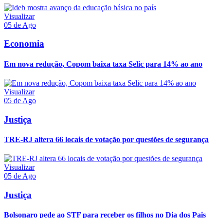
Visualizar
05 de Ago
Economia
Em nova redução, Copom baixa taxa Selic para 14% ao ano
Visualizar
05 de Ago
Justiça
TRE-RJ altera 66 locais de votação por questões de segurança
Visualizar
05 de Ago
Justiça
Bolsonaro pede ao STF para receber os filhos no Dia dos Pais