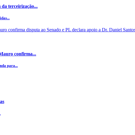
da terceirização...
das...
 Mauro confirma...
da para...
ias
.