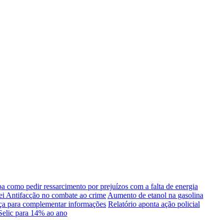
ba como pedir ressarcimento por prejuízos com a falta de energia
i Antifacção no combate ao crime
Aumento de etanol na gasolina
erça para complementar informações
Relatório aponta ação policial
elic para 14% ao ano