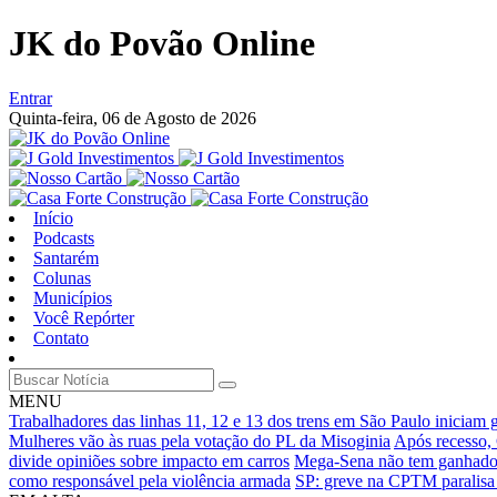
JK do Povão Online
Entrar
Quinta-feira,
06 de Agosto de 2026
Início
Podcasts
Santarém
Colunas
Municípios
Você Repórter
Contato
MENU
Trabalhadores das linhas 11, 12 e 13 dos trens em São Paulo iniciam 
Mulheres vão às ruas pela votação do PL da Misoginia
Após recesso,
divide opiniões sobre impacto em carros
Mega-Sena não tem ganhador
como responsável pela violência armada
SP: greve na CPTM paralisa p