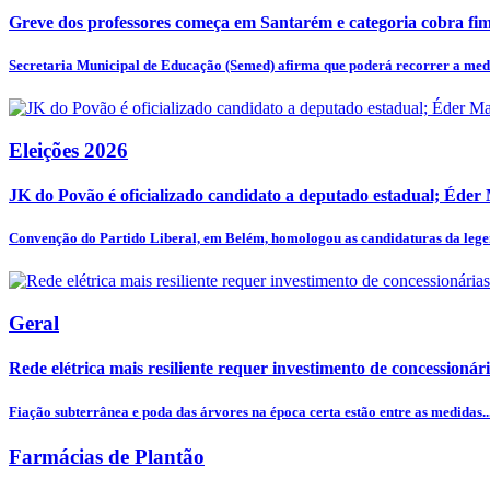
Greve dos professores começa em Santarém e categoria cobra fim 
Secretaria Municipal de Educação (Semed) afirma que poderá recorrer a medi
Eleições 2026
JK do Povão é oficializado candidato a deputado estadual; Éder
Convenção do Partido Liberal, em Belém, homologou as candidaturas da legen
Geral
Rede elétrica mais resiliente requer investimento de concessionár
Fiação subterrânea e poda das árvores na época certa estão entre as medidas..
Farmácias de Plantão