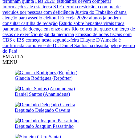
terminam quinta
Fies 2026: estudantes devem completar
informações até esta terça
STF derruba restrição a compra de
veículos por pessoas com deficiência
Justiça do Trabalho chama
atenção para assédio eleitoral
Encceja 2026: alunos já podem
consultar cartilha de redação
Estudo sobre hepatites virais traça
panorama da doença em onze anos
Rio concentra quase um terço de
casos de exercício ilegal da medicina
Emissão de notas fiscais com
CBS e IBS começa nesta segunda-feira
Ellayne D'Almeida é
confirmada como vice de Dr. Daniel Santos na disputa pelo governo
do Pará
EM ALTA
MENU
Glaucia Rodrigues (Repórter)
Daniel Santos (Ananindeua)
Deputado Delegado Caveira
Deputado Joaquim Passarinho