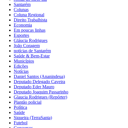
Santarém
Colunas
Coluna Regional
Direito Trabalhista
Economia
Em poucas linhas
Esportes
Gláucia Rodrigues
João Coragem
notícias de Santarém
Saúde & Bem-Estar
Municípios
Edições
Notícias
Daniel Santos (Ananindeua)
Deputado Delegado Caveira
Deputado Eder Mauro
Deputado Joaquim Passarinho
Glaucia Rodrigues (Repórter)
Plantão policial
Política
Saúde
Siqueira (TerraSanta)
Futebol
Concursos