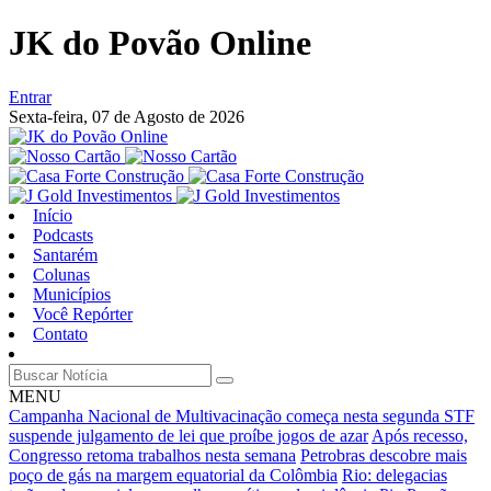
JK do Povão Online
Entrar
Sexta-feira,
07 de Agosto de 2026
Início
Podcasts
Santarém
Colunas
Municípios
Você Repórter
Contato
MENU
Campanha Nacional de Multivacinação começa nesta segunda
STF
suspende julgamento de lei que proíbe jogos de azar
Após recesso,
Congresso retoma trabalhos nesta semana
Petrobras descobre mais
poço de gás na margem equatorial da Colômbia
Rio: delegacias