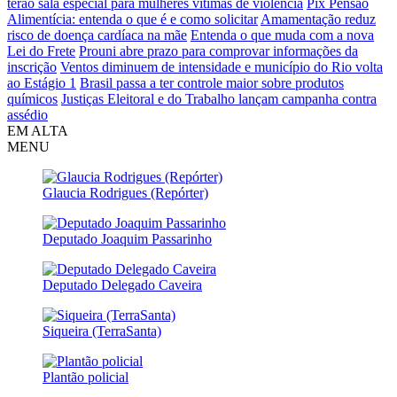
terão sala especial para mulheres vítimas de violência
Pix Pensão
Alimentícia: entenda o que é e como solicitar
Amamentação reduz
risco de doença cardíaca na mãe
Entenda o que muda com a nova
Lei do Frete
Prouni abre prazo para comprovar informações da
inscrição
Ventos diminuem de intensidade e município do Rio volta
ao Estágio 1
Brasil passa a ter controle maior sobre produtos
químicos
Justiças Eleitoral e do Trabalho lançam campanha contra
assédio
EM ALTA
MENU
Glaucia Rodrigues (Repórter)
Deputado Joaquim Passarinho
Deputado Delegado Caveira
Siqueira (TerraSanta)
Plantão policial