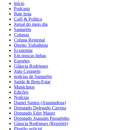
Início
Podcasts
Bate bola
Café & Política
Jornal do meio dia
Santarém
Colunas
Coluna Regional
Direito Trabalhista
Economia
Em poucas linhas
Esportes
Gláucia Rodrigues
João Coragem
notícias de Santarém
Saúde & Bem-Estar
Municípios
Edições
Notícias
Daniel Santos (Ananindeua)
Deputado Delegado Caveira
Deputado Eder Mauro
Deputado Joaquim Passarinho
Glaucia Rodrigues (Repórter)
Plantão policial