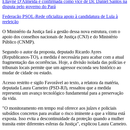
Ellayne D'Almeida é confirmada como vice de Dr. Daniel Santos na
disputa pelo governo do Pará
Federação PSOL-Rede oficializa apoio à candidatura de Lula à
reeleição
O Ministério da Justiça fará a gestão dessa nova estrutura, com o
apoio dos conselhos nacionais de Justiça (CNJ) e do Ministério
Público (CNMP).
Segundo o autor da proposta, deputado Ricardo Ayres
(Republicanos-TO), a medida é necessária para acabar com a atual
fragmentação das ocorrências. Hoje, a divisão isolada das polícias e
tribunais locais permite que um agressor esconda seu histórico ao
mudar de cidade ou estado.
Acesso restrito e sigilo Favorável ao texto, a relatora da matéria,
deputada Laura Carneiro (PSD-RJ), ressaltou que a medida
representa um avanço tecnológico fundamental para a preservação
da vida.
"O monitoramento em tempo real oferece aos juízes e policiais
subsídios concretos para avaliar o risco iminente a que a vítima está
exposta. Isso evita a descontinuidade da proteção quando a mulher
transita entre diferentes esferas da Justiça", explicou Laura Carneiro.