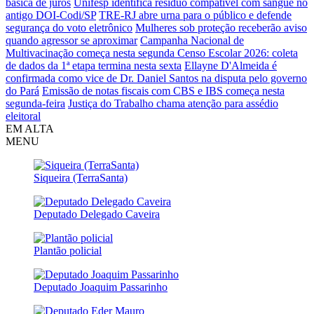
básica de juros
Unifesp identifica resíduo compatível com sangue no
antigo DOI-Codi/SP
TRE-RJ abre urna para o público e defende
segurança do voto eletrônico
Mulheres sob proteção receberão aviso
quando agressor se aproximar
Campanha Nacional de
Multivacinação começa nesta segunda
Censo Escolar 2026: coleta
de dados da 1ª etapa termina nesta sexta
Ellayne D'Almeida é
confirmada como vice de Dr. Daniel Santos na disputa pelo governo
do Pará
Emissão de notas fiscais com CBS e IBS começa nesta
segunda-feira
Justiça do Trabalho chama atenção para assédio
eleitoral
EM ALTA
MENU
Siqueira (TerraSanta)
Deputado Delegado Caveira
Plantão policial
Deputado Joaquim Passarinho