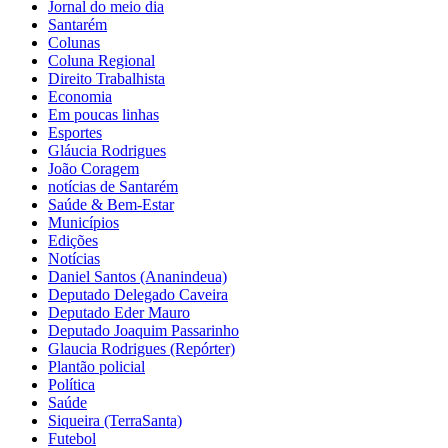
Jornal do meio dia
Santarém
Colunas
Coluna Regional
Direito Trabalhista
Economia
Em poucas linhas
Esportes
Gláucia Rodrigues
João Coragem
notícias de Santarém
Saúde & Bem-Estar
Municípios
Edições
Notícias
Daniel Santos (Ananindeua)
Deputado Delegado Caveira
Deputado Eder Mauro
Deputado Joaquim Passarinho
Glaucia Rodrigues (Repórter)
Plantão policial
Política
Saúde
Siqueira (TerraSanta)
Futebol