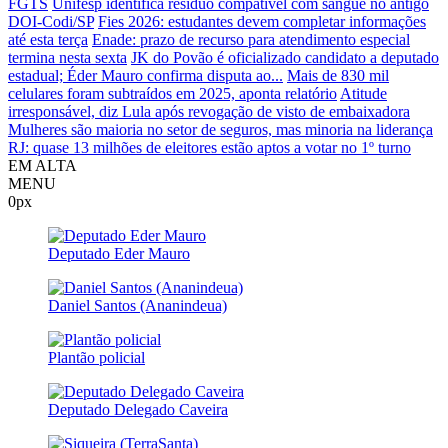
FGTS
Unifesp identifica resíduo compatível com sangue no antigo
DOI-Codi/SP
Fies 2026: estudantes devem completar informações
até esta terça
Enade: prazo de recurso para atendimento especial
termina nesta sexta
JK do Povão é oficializado candidato a deputado
estadual; Éder Mauro confirma disputa ao...
Mais de 830 mil
celulares foram subtraídos em 2025, aponta relatório
Atitude
irresponsável, diz Lula após revogação de visto de embaixadora
Mulheres são maioria no setor de seguros, mas minoria na liderança
RJ: quase 13 milhões de eleitores estão aptos a votar no 1º turno
EM ALTA
MENU
0px
Deputado Eder Mauro
Daniel Santos (Ananindeua)
Plantão policial
Deputado Delegado Caveira