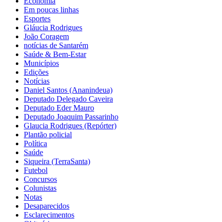
Economia
Em poucas linhas
Esportes
Gláucia Rodrigues
João Coragem
notícias de Santarém
Saúde & Bem-Estar
Municípios
Edições
Notícias
Daniel Santos (Ananindeua)
Deputado Delegado Caveira
Deputado Eder Mauro
Deputado Joaquim Passarinho
Glaucia Rodrigues (Repórter)
Plantão policial
Política
Saúde
Siqueira (TerraSanta)
Futebol
Concursos
Colunistas
Notas
Desaparecidos
Esclarecimentos