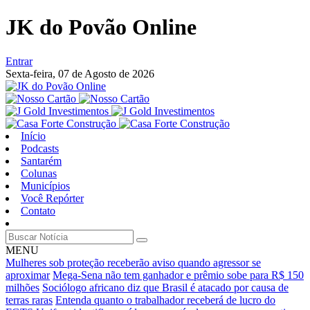
JK do Povão Online
Entrar
Sexta-feira,
07 de Agosto de 2026
Início
Podcasts
Santarém
Colunas
Municípios
Você Repórter
Contato
MENU
Mulheres sob proteção receberão aviso quando agressor se
aproximar
Mega-Sena não tem ganhador e prêmio sobe para R$ 150
milhões
Sociólogo africano diz que Brasil é atacado por causa de
terras raras
Entenda quanto o trabalhador receberá de lucro do