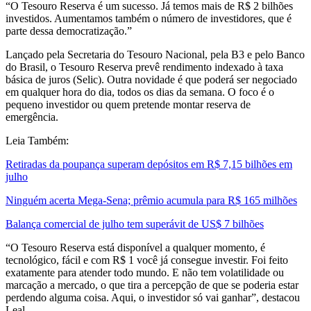
“O Tesouro Reserva é um sucesso. Já temos mais de R$ 2 bilhões
investidos. Aumentamos também o número de investidores, que é
parte dessa democratização.”
Lançado pela Secretaria do Tesouro Nacional, pela B3 e pelo Banco
do Brasil, o Tesouro Reserva prevê rendimento indexado à taxa
básica de juros (Selic). Outra novidade é que poderá ser negociado
em qualquer hora do dia, todos os dias da semana. O foco é o
pequeno investidor ou quem pretende montar reserva de
emergência.
Leia Também:
Retiradas da poupança superam depósitos em R$ 7,15 bilhões em
julho
Ninguém acerta Mega-Sena; prêmio acumula para R$ 165 milhões
Balança comercial de julho tem superávit de US$ 7 bilhões
“O Tesouro Reserva está disponível a qualquer momento, é
tecnológico, fácil e com R$ 1 você já consegue investir. Foi feito
exatamente para atender todo mundo. E não tem volatilidade ou
marcação a mercado, o que tira a percepção de que se poderia estar
perdendo alguma coisa. Aqui, o investidor só vai ganhar”, destacou
Leal.