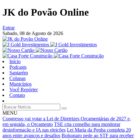
JK do Povão Online
Entrar
Sabado,
08 de Agosto de 2026
Início
Podcasts
Santarém
Colunas
Municípios
Você Repórter
Contato
MENU
Congresso vai votar a Lei de Diretrizes Orçamentárias de 2027 e,
em seguida, o Orçamento
TSE cria conselho para monitorar
desinformação e IA nas eleições
Lei Maria da Penha completa 20
anos entre avanços e desafios
Bolsonaro pede ao STF para receber