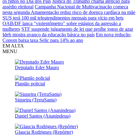
os filhos no Dia dos Pais
Justiça do Trabalho chama atenção para
assédio eleitoral
Campanha Nacional de Multivacinação começa
nesta segunda
Amamentação reduz risco de doença cardíaca na mãe
SUS terá 100 mil teleatendimentos mensais para vício em bets
OAB/DF lança "violentômetro" sobre estágios da agressão a
mulheres
STF suspende julgamento de lei que proíbe jogos de azar
Ideb mostra avanço da educação básica no país
Em nova redução,
Copom baixa taxa Selic para 14% ao ano
EM ALTA
MENU
Deputado Eder Mauro
Plantão policial
Siqueira (TerraSanta)
Daniel Santos (Ananindeua)
Glaucia Rodrigues (Repórter)