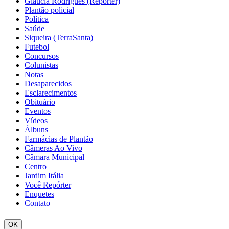
Glaucia Rodrigues (Repórter)
Plantão policial
Política
Saúde
Siqueira (TerraSanta)
Futebol
Concursos
Colunistas
Notas
Desaparecidos
Esclarecimentos
Obituário
Eventos
Vídeos
Álbuns
Farmácias de Plantão
Câmeras Ao Vivo
Câmara Municipal
Centro
Jardim Itália
Você Repórter
Enquetes
Contato
OK