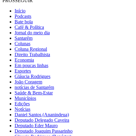
PROSSEGUIR
Início
Podcasts
Bate bola
Café & Política
Jornal do meio dia
Santarém
Colunas
Coluna Regional
Direito Trabalhista
Economia
Em poucas linhas
Esportes
Gláucia Rodrigues
João Coragem
notícias de Santarém
Saúde & Bem-Estar
Municípios
Edições
Notícias
Daniel Santos (Ananindeua)
Deputado Delegado Caveira
Deputado Eder Mauro
Deputado Joaquim Passarinho