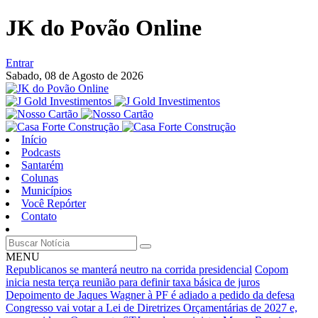
JK do Povão Online
Entrar
Sabado,
08 de Agosto de 2026
Início
Podcasts
Santarém
Colunas
Municípios
Você Repórter
Contato
MENU
Republicanos se manterá neutro na corrida presidencial
Copom
inicia nesta terça reunião para definir taxa básica de juros
Depoimento de Jaques Wagner à PF é adiado a pedido da defesa
Congresso vai votar a Lei de Diretrizes Orçamentárias de 2027 e,