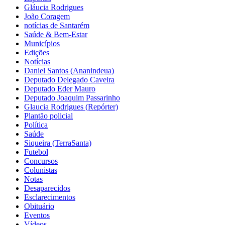
Gláucia Rodrigues
João Coragem
notícias de Santarém
Saúde & Bem-Estar
Municípios
Edições
Notícias
Daniel Santos (Ananindeua)
Deputado Delegado Caveira
Deputado Eder Mauro
Deputado Joaquim Passarinho
Glaucia Rodrigues (Repórter)
Plantão policial
Política
Saúde
Siqueira (TerraSanta)
Futebol
Concursos
Colunistas
Notas
Desaparecidos
Esclarecimentos
Obituário
Eventos
Vídeos