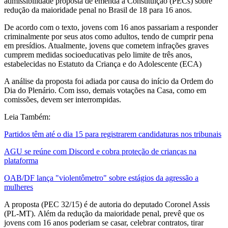
admissibilidade proposta de emenda à Constituição (PECs) sobre
redução da maioridade penal no Brasil de 18 para 16 anos.
De acordo com o texto, jovens com 16 anos passariam a responder
criminalmente por seus atos como adultos, tendo de cumprir pena
em presídios. Atualmente, jovens que cometem infrações graves
cumprem medidas socioeducativas pelo limite de três anos,
estabelecidas no Estatuto da Criança e do Adolescente (ECA)
A análise da proposta foi adiada por causa do início da Ordem do
Dia do Plenário. Com isso, demais votações na Casa, como em
comissões, devem ser interrompidas.
Leia Também:
Partidos têm até o dia 15 para registrarem candidaturas nos tribunais
AGU se reúne com Discord e cobra proteção de crianças na
plataforma
OAB/DF lança "violentômetro" sobre estágios da agressão a
mulheres
A proposta (PEC 32/15) é de autoria do deputado Coronel Assis
(PL-MT). Além da redução da maioridade penal, prevê que os
jovens com 16 anos poderiam se casar, celebrar contratos, tirar