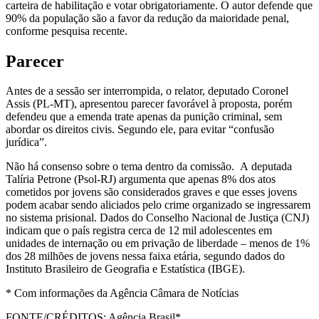
carteira de habilitação e votar obrigatoriamente. O autor defende que
90% da população são a favor da redução da maioridade penal,
conforme pesquisa recente.
Parecer
Antes de a sessão ser interrompida, o relator, deputado Coronel
Assis (PL-MT), apresentou parecer favorável à proposta, porém
defendeu que a emenda trate apenas da punição criminal, sem
abordar os direitos civis. Segundo ele, para evitar “confusão
jurídica”.
Não há consenso sobre o tema dentro da comissão. A deputada
Talíria Petrone (Psol-RJ) argumenta que apenas 8% dos atos
cometidos por jovens são considerados graves e que esses jovens
podem acabar sendo aliciados pelo crime organizado se ingressarem
no sistema prisional. Dados do Conselho Nacional de Justiça (CNJ)
indicam que o país registra cerca de 12 mil adolescentes em
unidades de internação ou em privação de liberdade – menos de 1%
dos 28 milhões de jovens nessa faixa etária, segundo dados do
Instituto Brasileiro de Geografia e Estatística (IBGE).
* Com informações da Agência Câmara de Notícias
FONTE/CRÉDITOS:
Agência Brasil*