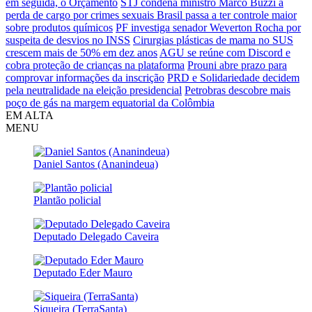
em seguida, o Orçamento
STJ condena ministro Marco Buzzi a
perda de cargo por crimes sexuais
Brasil passa a ter controle maior
sobre produtos químicos
PF investiga senador Weverton Rocha por
suspeita de desvios no INSS
Cirurgias plásticas de mama no SUS
crescem mais de 50% em dez anos
AGU se reúne com Discord e
cobra proteção de crianças na plataforma
Prouni abre prazo para
comprovar informações da inscrição
PRD e Solidariedade decidem
pela neutralidade na eleição presidencial
Petrobras descobre mais
poço de gás na margem equatorial da Colômbia
EM ALTA
MENU
Daniel Santos (Ananindeua)
Plantão policial
Deputado Delegado Caveira
Deputado Eder Mauro
Siqueira (TerraSanta)