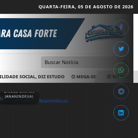
QUARTA-FEIRA,
05 DE AGOSTO DE 2026
MENU
ADE SOCIAL, DIZ ESTUDO
MEGA-SENA NÃO TEM GANHADOR
DANIEL SANTOS
(ANANINDEUA)