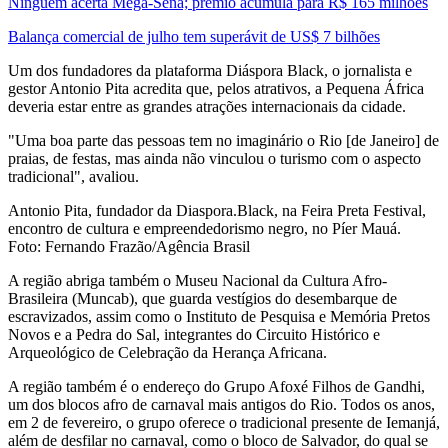
Ninguém acerta Mega-Sena; prêmio acumula para R$ 165 milhões
Balança comercial de julho tem superávit de US$ 7 bilhões
Um dos fundadores da plataforma Diáspora Black, o jornalista e
gestor Antonio Pita acredita que, pelos atrativos, a Pequena África
deveria estar entre as grandes atrações internacionais da cidade.
"Uma boa parte das pessoas tem no imaginário o Rio [de Janeiro] de
praias, de festas, mas ainda não vinculou o turismo com o aspecto
tradicional", avaliou.
Antonio Pita, fundador da Diaspora.Black, na Feira Preta Festival,
encontro de cultura e empreendedorismo negro, no Píer Mauá.
Foto: Fernando Frazão/Agência Brasil
A região abriga também o Museu Nacional da Cultura Afro-
Brasileira (Muncab), que guarda vestígios do desembarque de
escravizados, assim como o Instituto de Pesquisa e Memória Pretos
Novos e a Pedra do Sal, integrantes do Circuito Histórico e
Arqueológico de Celebração da Herança Africana.
A região também é o endereço do Grupo Afoxé Filhos de Gandhi,
um dos blocos afro de carnaval mais antigos do Rio. Todos os anos,
em 2 de fevereiro, o grupo oferece o tradicional presente de Iemanjá,
além de desfilar no carnaval, como o bloco de Salvador, do qual se