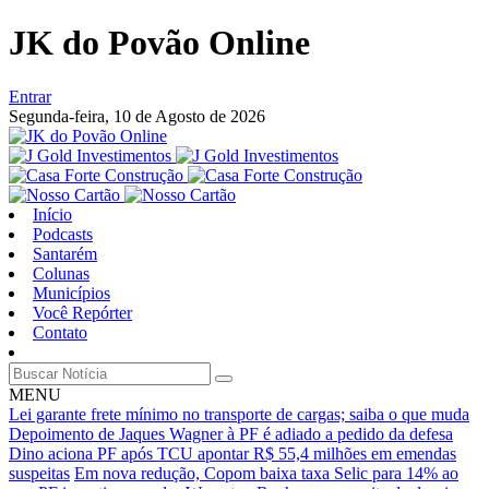
JK do Povão Online
Entrar
Segunda-feira,
10 de Agosto de 2026
Início
Podcasts
Santarém
Colunas
Municípios
Você Repórter
Contato
MENU
Lei garante frete mínimo no transporte de cargas; saiba o que muda
Depoimento de Jaques Wagner à PF é adiado a pedido da defesa
Dino aciona PF após TCU apontar R$ 55,4 milhões em emendas
suspeitas
Em nova redução, Copom baixa taxa Selic para 14% ao