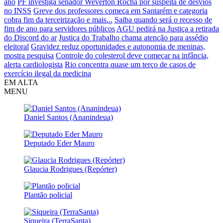
ano
PF investiga senador Weverton Rocha por suspeita de desvios
no INSS
Greve dos professores começa em Santarém e categoria
cobra fim da terceirização e mais...
Saiba quando será o recesso de
fim de ano para servidores públicos
AGU pedirá na Justiça a retirada
do Discord do ar
Justiça do Trabalho chama atenção para assédio
eleitoral
Gravidez reduz oportunidades e autonomia de meninas,
mostra pesquisa
Controle do colesterol deve começar na infância,
alerta cardiologista
Rio concentra quase um terço de casos de
exercício ilegal da medicina
EM ALTA
MENU
Daniel Santos (Ananindeua)
Deputado Eder Mauro
Glaucia Rodrigues (Repórter)
Plantão policial
Siqueira (TerraSanta)