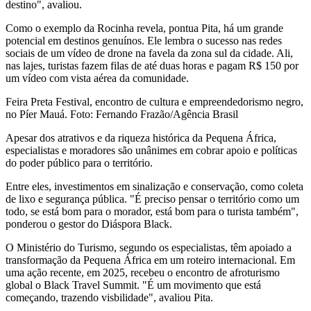
destino", avaliou.
Como o exemplo da Rocinha revela, pontua Pita, há um grande
potencial em destinos genuínos. Ele lembra o sucesso nas redes
sociais de um vídeo de drone na favela da zona sul da cidade. Ali,
nas lajes, turistas fazem filas de até duas horas e pagam R$ 150 por
um vídeo com vista aérea da comunidade.
Feira Preta Festival, encontro de cultura e empreendedorismo negro,
no Píer Mauá. Foto: Fernando Frazão/Agência Brasil
Apesar dos atrativos e da riqueza histórica da Pequena África,
especialistas e moradores são unânimes em cobrar apoio e políticas
do poder público para o território.
Entre eles, investimentos em sinalização e conservação, como coleta
de lixo e segurança pública. "É preciso pensar o território como um
todo, se está bom para o morador, está bom para o turista também",
ponderou o gestor do Diáspora Black.
O Ministério do Turismo, segundo os especialistas, têm apoiado a
transformação da Pequena África em um roteiro internacional. Em
uma ação recente, em 2025, recebeu o encontro de afroturismo
global o Black Travel Summit. "É um movimento que está
começando, trazendo visbilidade", avaliou Pita.