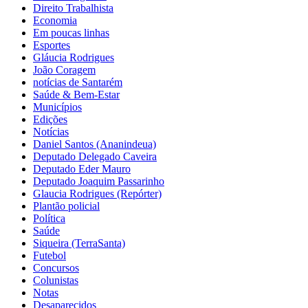
Direito Trabalhista
Economia
Em poucas linhas
Esportes
Gláucia Rodrigues
João Coragem
notícias de Santarém
Saúde & Bem-Estar
Municípios
Edições
Notícias
Daniel Santos (Ananindeua)
Deputado Delegado Caveira
Deputado Eder Mauro
Deputado Joaquim Passarinho
Glaucia Rodrigues (Repórter)
Plantão policial
Política
Saúde
Siqueira (TerraSanta)
Futebol
Concursos
Colunistas
Notas
Desaparecidos