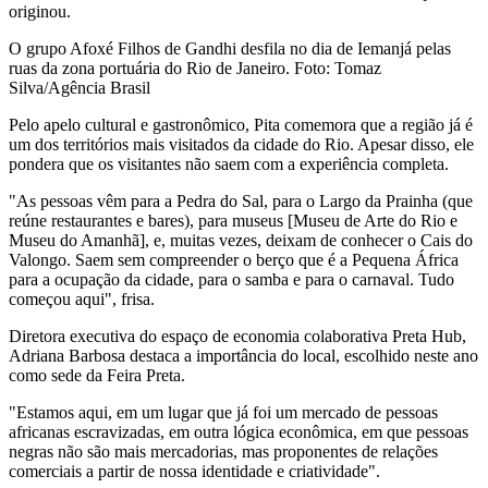
originou.
O grupo Afoxé Filhos de Gandhi desfila no dia de Iemanjá pelas
ruas da zona portuária do Rio de Janeiro. Foto: Tomaz
Silva/Agência Brasil
Pelo apelo cultural e gastronômico, Pita comemora que a região já é
um dos territórios mais visitados da cidade do Rio. Apesar disso, ele
pondera que os visitantes não saem com a experiência completa.
"As pessoas vêm para a Pedra do Sal, para o Largo da Prainha (que
reúne restaurantes e bares), para museus [Museu de Arte do Rio e
Museu do Amanhã], e, muitas vezes, deixam de conhecer o Cais do
Valongo. Saem sem compreender o berço que é a Pequena África
para a ocupação da cidade, para o samba e para o carnaval. Tudo
começou aqui", frisa.
Diretora executiva do espaço de economia colaborativa Preta Hub,
Adriana Barbosa destaca a importância do local, escolhido neste ano
como sede da Feira Preta.
"Estamos aqui, em um lugar que já foi um mercado de pessoas
africanas escravizadas, em outra lógica econômica, em que pessoas
negras não são mais mercadorias, mas proponentes de relações
comerciais a partir de nossa identidade e criatividade".