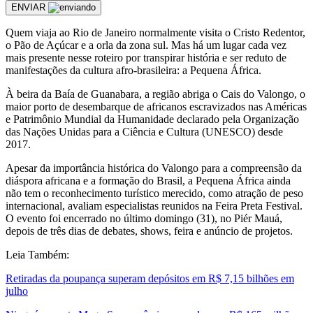
ENVIAR
Quem viaja ao Rio de Janeiro normalmente visita o Cristo Redentor,
o Pão de Açúcar e a orla da zona sul. Mas há um lugar cada vez
mais presente nesse roteiro por transpirar história e ser reduto de
manifestações da cultura afro-brasileira: a Pequena África.
À beira da Baía de Guanabara, a região abriga o Cais do Valongo, o
maior porto de desembarque de africanos escravizados nas Américas
e Patrimônio Mundial da Humanidade declarado pela Organização
das Nações Unidas para a Ciência e Cultura (UNESCO) desde
2017.
Apesar da importância histórica do Valongo para a compreensão da
diáspora africana e a formação do Brasil, a Pequena África ainda
não tem o reconhecimento turístico merecido, como atração de peso
internacional, avaliam especialistas reunidos na Feira Preta Festival.
O evento foi encerrado no último domingo (31), no Piér Mauá,
depois de três dias de debates, shows, feira e anúncio de projetos.
Leia Também:
Retiradas da poupança superam depósitos em R$ 7,15 bilhões em
julho