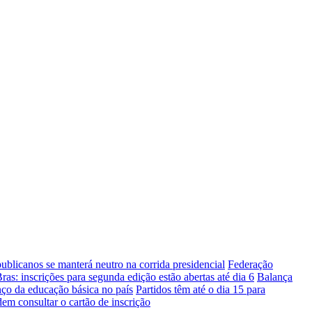
ublicanos se manterá neutro na corrida presidencial
Federação
ras: inscrições para segunda edição estão abertas até dia 6
Balança
ço da educação básica no país
Partidos têm até o dia 15 para
m consultar o cartão de inscrição