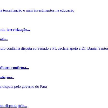
da terceirização...
das...
 Mauro confirma...
da para...
a disputa pelo...