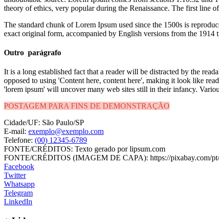
theory of ethics, very popular during the Renaissance. The first line 
The standard chunk of Lorem Ipsum used since the 1500s is reproduce
exact original form, accompanied by English versions from the 1914 
Outro parágrafo
It is a long established fact that a reader will be distracted by the rea
opposed to using 'Content here, content here', making it look like r
'lorem ipsum' will uncover many web sites still in their infancy. Var
POSTAGEM PARA FINS DE DEMONSTRAÇÃO
Cidade/UF:
São Paulo/SP
E-mail:
exemplo@exemplo.com
Telefone:
(00) 12345-6789
FONTE/CRÉDITOS:
Texto gerado por lipsum.com
FONTE/CRÉDITOS (IMAGEM DE CAPA):
https://pixabay.com/p
Facebook
Twitter
Whatsapp
Telegram
LinkedIn