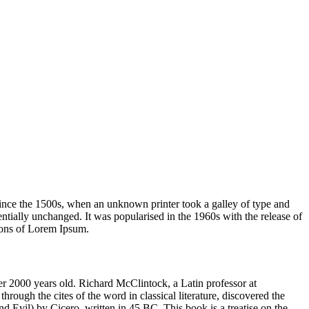
ince the 1500s, when an unknown printer took a galley of type and
sentially unchanged. It was popularised in the 1960s with the release of
ions of Lorem Ipsum.
ver 2000 years old. Richard McClintock, a Latin professor at
ugh the cites of the word in classical literature, discovered the
vil) by Cicero, written in 45 BC. This book is a treatise on the