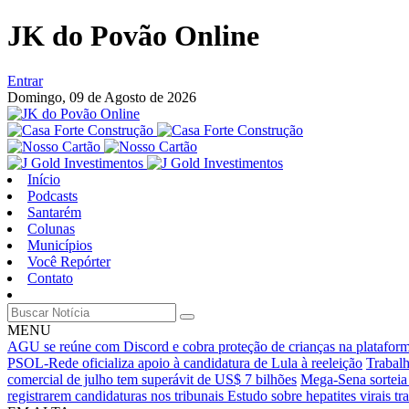
JK do Povão Online
Entrar
Domingo,
09 de Agosto de 2026
Início
Podcasts
Santarém
Colunas
Municípios
Você Repórter
Contato
MENU
AGU se reúne com Discord e cobra proteção de crianças na platafor
PSOL-Rede oficializa apoio à candidatura de Lula à reeleição
Trabalh
comercial de julho tem superávit de US$ 7 bilhões
Mega-Sena sorteia
registrarem candidaturas nos tribunais
Estudo sobre hepatites virais 