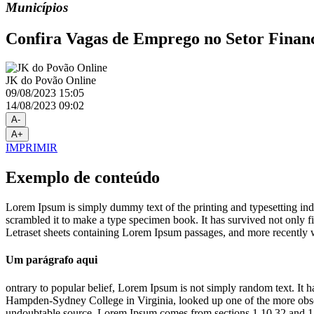
Municípios
Confira Vagas de Emprego no Setor Finan
JK do Povão Online
09/08/2023 15:05
14/08/2023 09:02
A-
A+
IMPRIMIR
Exemplo de conteúdo
Lorem Ipsum is simply dummy text of the printing and typesetting in
scrambled it to make a type specimen book. It has survived not only fiv
Letraset sheets containing Lorem Ipsum passages, and more recently 
Um parágrafo aqui
ontrary to popular belief, Lorem Ipsum is not simply random text. It h
Hampden-Sydney College in Virginia, looked up one of the more obscur
undoubtable source. Lorem Ipsum comes from sections 1.10.32 and 1.