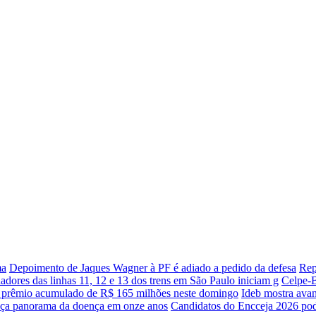
ma
Depoimento de Jaques Wagner à PF é adiado a pedido da defesa
Rep
adores das linhas 11, 12 e 13 dos trens em São Paulo iniciam g
Celpe-B
 prêmio acumulado de R$ 165 milhões neste domingo
Ideb mostra avan
traça panorama da doença em onze anos
Candidatos do Encceja 2026 pode