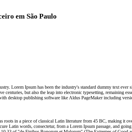
ceiro em São Paulo
dustry. Lorem Ipsum has been the industry's standard dummy text ever s
e centuries, but also the leap into electronic typesetting, remaining es
with desktop publishing software like Aldus PageMaker including vers
as roots in a piece of classical Latin literature from 45 BC, making it o
e Latin words, consectetur, from a Lorem Ipsum passage, and going thro
10.33 of "de Finibus Bonorum et Malorum" (The Extremes of Good and E