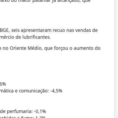
IBGE, seis apresentaram recuo nas vendas de
ércio de lubrificantes.
ito no Oriente Médio, que forçou o aumento do
,6%
rmática e comunicação: -4,5%
 de perfumaria: -0,1%
 bebidas e fumo: 1,3%