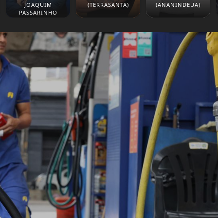
JOAQUIM
(TERRASANTA)
(ANANINDEUA)
PASSARINHO