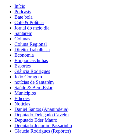
Início
Podcasts
Bate bola
Café & Política
Jornal do meio dia
Santarém
Colunas
Coluna Regional
Direito Trabalhista
Economia
Em poucas linhas
Esportes
Gláucia Rodrigues
João Coragem
notícias de Santarém
Saúde & Bem-Estar
Municípios
Edições
Notícias
Daniel Santos (Ananindeua)
Deputado Delegado Caveira
Deputado Eder Mauro
Deputado Joaquim Passarinho
Glaucia Rodrigues (Repórter)