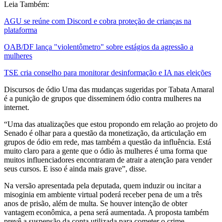
Leia Também:
AGU se reúne com Discord e cobra proteção de crianças na
plataforma
OAB/DF lança "violentômetro" sobre estágios da agressão a
mulheres
TSE cria conselho para monitorar desinformação e IA nas eleições
Discursos de ódio Uma das mudanças sugeridas por Tabata Amaral
é a punição de grupos que disseminem ódio contra mulheres na
internet.
“Uma das atualizações que estou propondo em relação ao projeto do
Senado é olhar para a questão da monetização, da articulação em
grupos de ódio em rede, mas também a questão da influência. Está
muito claro para a gente que o ódio às mulheres é uma forma que
muitos influenciadores encontraram de atrair a atenção para vender
seus cursos. E isso é ainda mais grave”, disse.
Na versão apresentada pela deputada, quem induzir ou incitar a
misoginia em ambiente virtual poderá receber pena de um a três
anos de prisão, além de multa. Se houver intenção de obter
vantagem econômica, a pena será aumentada. A proposta também
prevê a suspensão da conta utilizada para cometer o crime.