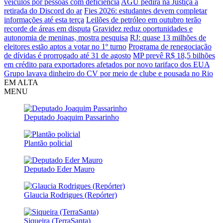
veículos por pessoas com deficiência
AGU pedirá na Justiça a
retirada do Discord do ar
Fies 2026: estudantes devem completar
informações até esta terça
Leilões de petróleo em outubro terão
recorde de áreas em disputa
Gravidez reduz oportunidades e
autonomia de meninas, mostra pesquisa
RJ: quase 13 milhões de
eleitores estão aptos a votar no 1º turno
Programa de renegociação
de dívidas é prorrogado até 31 de agosto
MP prevê R$ 18,5 bilhões
em crédito para exportadores afetados por novo tarifaço dos EUA
Grupo lavava dinheiro do CV por meio de clube e pousada no Rio
EM ALTA
MENU
Deputado Joaquim Passarinho
Plantão policial
Deputado Eder Mauro
Glaucia Rodrigues (Repórter)
Siqueira (TerraSanta)