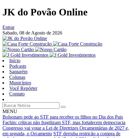
JK do Povão Online
Entrar
Sabado,
08 de Agosto de 2026
Início
Podcasts
Santarém
Colunas
Municípios
Você Repórter
Contato
MENU
Bolsonaro pede ao STF para receber os filhos no Dia dos Pais
Fachin: críticas não fragilizam STF, mas fortalecem democracia
Congresso vai votar a Lei de Diretrizes Orçamentárias de 2027 e,
em seguida, o Orçamento
STF derruba restrição a compra de