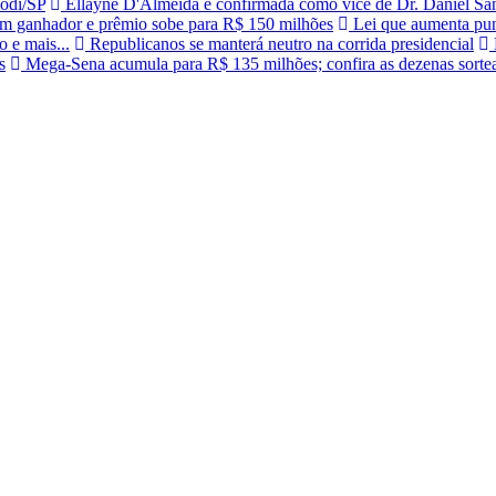
Codi/SP
Ellayne D'Almeida é confirmada como vice de Dr. Daniel San
 ganhador e prêmio sobe para R$ 150 milhões
Lei que aumenta puni
 e mais...
Republicanos se manterá neutro na corrida presidencial
s
Mega-Sena acumula para R$ 135 milhões; confira as dezenas sorte