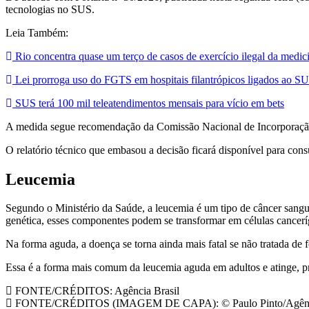
tecnologias no SUS.
Leia Também:
Rio concentra quase um terço de casos de exercício ilegal da medic
Lei prorroga uso do FGTS em hospitais filantrópicos ligados ao S
SUS terá 100 mil teleatendimentos mensais para vício em bets
A medida segue recomendação da Comissão Nacional de Incorporação d
O relatório técnico que embasou a decisão ficará disponível para cons
Leucemia
Segundo o Ministério da Saúde, a leucemia é um tipo de câncer sang
genética, esses componentes podem se transformar em células cancerí
Na forma aguda, a doença se torna ainda mais fatal se não tratada de
Essa é a forma mais comum da leucemia aguda em adultos e atinge, pr
FONTE/CRÉDITOS:
Agência Brasil
FONTE/CRÉDITOS (IMAGEM DE CAPA):
© Paulo Pinto/Agênc