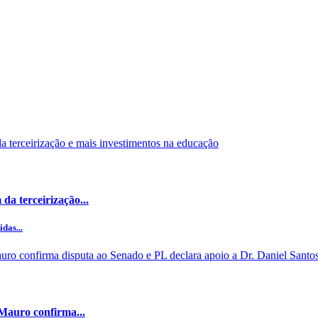
da terceirização...
das...
 Mauro confirma...