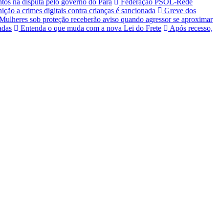
tos na disputa pelo governo do Pará
Federação PSOL-Rede
ção a crimes digitais contra crianças é sancionada
Greve dos
Mulheres sob proteção receberão aviso quando agressor se aproximar
adas
Entenda o que muda com a nova Lei do Frete
Após recesso,