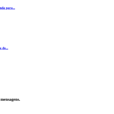
da para...
 do...
e mensagens.