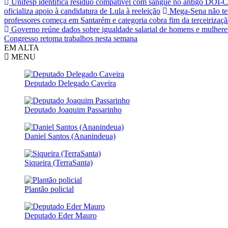
Unifesp identifica resíduo compatível com sangue no antigo DOI-
oficializa apoio à candidatura de Lula à reeleição
Mega-Sena não tem
professores começa em Santarém e categoria cobra fim da terceirização
Governo reúne dados sobre igualdade salarial de homens e mulhere
Congresso retoma trabalhos nesta semana
EM ALTA
MENU
Deputado Delegado Caveira
Deputado Joaquim Passarinho
Daniel Santos (Ananindeua)
Siqueira (TerraSanta)
Plantão policial
Deputado Eder Mauro