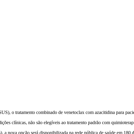
(SUS), o tratamento combinado de venetoclax com azacitidina para pac
ões clínicas, não são elegíveis ao tratamento padrão com quimioterapia
), a nova opção será disponibilizada na rede pública de saúde em 180 