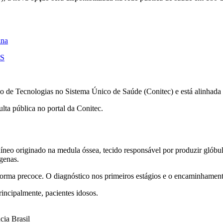
ina
US
e Tecnologias no Sistema Único de Saúde (Conitec) e está alinhada a
ulta pública no portal da Conitec.
uíneo originado na medula óssea, tecido responsável por produzir glób
genas.
 forma precoce. O diagnóstico nos primeiros estágios e o encaminhament
incipalmente, pacientes idosos.
ia Brasil