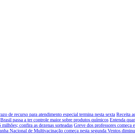
azo de recurso para atendimento especial termina nesta sexta
Receita a
Brasil passa a ter controle maior sobre produtos químicos
Entenda quan
ilhões; confira as dezenas sorteadas
Greve dos professores começa em
nha Nacional de Multivacinação começa nesta segunda
Ventos diminu