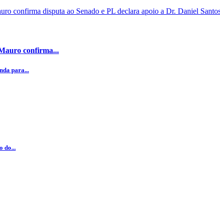
 Mauro confirma...
da para...
 do...