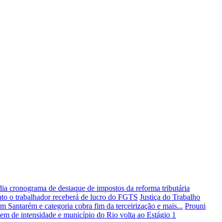
dia cronograma de destaque de impostos da reforma tributária
to o trabalhador receberá de lucro do FGTS
Justiça do Trabalho
 Santarém e categoria cobra fim da terceirização e mais...
Prouni
em de intensidade e município do Rio volta ao Estágio 1