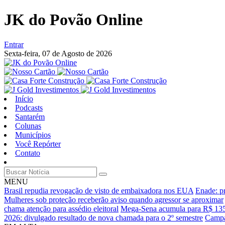
JK do Povão Online
Entrar
Sexta-feira,
07 de Agosto de 2026
Início
Podcasts
Santarém
Colunas
Municípios
Você Repórter
Contato
MENU
Brasil repudia revogação de visto de embaixadora nos EUA
Enade: pr
Mulheres sob proteção receberão aviso quando agressor se aproximar
chama atenção para assédio eleitoral
Mega-Sena acumula para R$ 135 m
2026: divulgado resultado de nova chamada para o 2º semestre
Campa