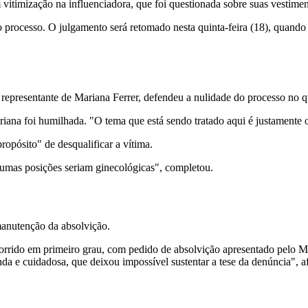
 vitimização na influenciadora, que foi questionada sobre suas vestimen
o processo. O julgamento será retomado nesta quinta-feira (18), quando
 representante de Mariana Ferrer, defendeu a nulidade do processo no q
iana foi humilhada. "O tema que está sendo tratado aqui é justamente o
opósito" de desqualificar a vítima.
lgumas posições seriam ginecológicas", completou.
manutenção da absolvição.
orrido em primeiro grau, com pedido de absolvição apresentado pelo Mi
nda e cuidadosa, que deixou impossível sustentar a tese da denúncia", 