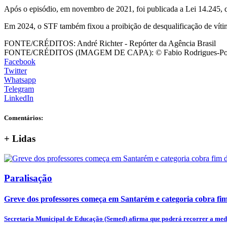
Após o episódio, em novembro de 2021, foi publicada a Lei 14.245, qu
Em 2024, o STF também fixou a proibição de desqualificação de vítimas
FONTE/CRÉDITOS:
André Richter - Repórter da Agência Brasil
FONTE/CRÉDITOS (IMAGEM DE CAPA):
© Fabio Rodrigues-Po
Facebook
Twitter
Whatsapp
Telegram
LinkedIn
Comentários:
+
Lidas
Paralisação
Greve dos professores começa em Santarém e categoria cobra fim 
Secretaria Municipal de Educação (Semed) afirma que poderá recorrer a medi