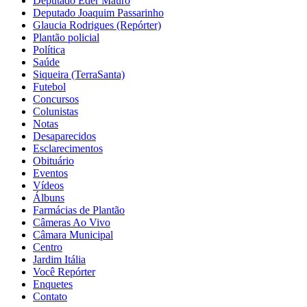
Deputado Eder Mauro
Deputado Joaquim Passarinho
Glaucia Rodrigues (Repórter)
Plantão policial
Política
Saúde
Siqueira (TerraSanta)
Futebol
Concursos
Colunistas
Notas
Desaparecidos
Esclarecimentos
Obituário
Eventos
Vídeos
Álbuns
Farmácias de Plantão
Câmeras Ao Vivo
Câmara Municipal
Centro
Jardim Itália
Você Repórter
Enquetes
Contato