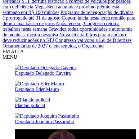
sorteadas
STF derruba restrição a compra de veículos por pessoas
com deficiência
Mega-Sena acumula e próximo prêmio está
estimado em R$ 100 milhões
Programa de renegociação de dívidas
é prorrogado até 31 de agosto
Copom inicia nesta terça reunião para
definir taxa básica de juros
Após recesso, Congresso retoma
trabalhos nesta semana
Gravidez reduz oportunidades e autonomia
de meninas, mostra pesquisa
Nova lei cria filtros para recursos e
deve reduzir ações no STJ
Congresso vai votar a Lei de Diretrizes
Orçamentárias de 2027 e, em seguida, o Orçamento
EM ALTA
MENU
Deputado Delegado Caveira
Deputado Eder Mauro
Plantão policial
Deputado Joaquim Passarinho