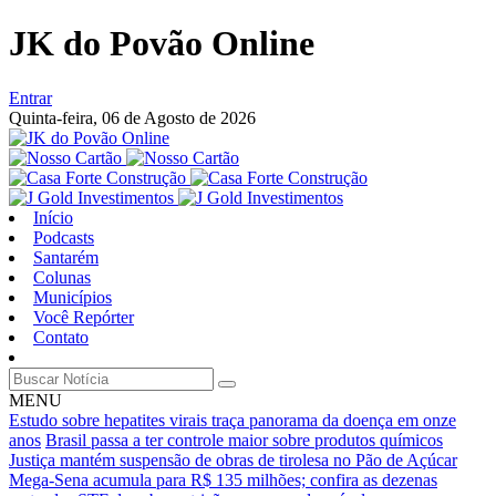
JK do Povão Online
Entrar
Quinta-feira,
06 de Agosto de 2026
Início
Podcasts
Santarém
Colunas
Municípios
Você Repórter
Contato
MENU
Estudo sobre hepatites virais traça panorama da doença em onze
anos
Brasil passa a ter controle maior sobre produtos químicos
Justiça mantém suspensão de obras de tirolesa no Pão de Açúcar
Mega-Sena acumula para R$ 135 milhões; confira as dezenas