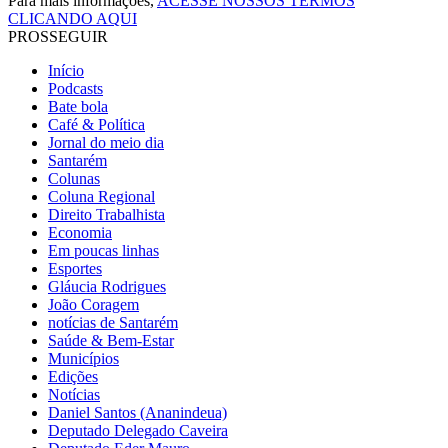
Para mais informações,
ACESSE NOSSOS TERMOS
CLICANDO AQUI
PROSSEGUIR
Início
Podcasts
Bate bola
Café & Política
Jornal do meio dia
Santarém
Colunas
Coluna Regional
Direito Trabalhista
Economia
Em poucas linhas
Esportes
Gláucia Rodrigues
João Coragem
notícias de Santarém
Saúde & Bem-Estar
Municípios
Edições
Notícias
Daniel Santos (Ananindeua)
Deputado Delegado Caveira