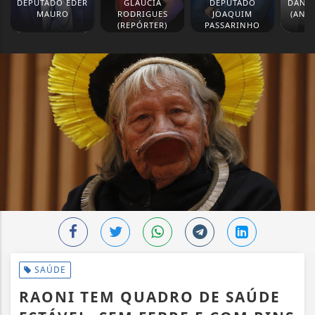
DEPUTADO EDER
GLAUCIA
DEPUTADO
DANIE
MAURO
RODRIGUES
JOAQUIM
(ANA
(REPÓRTER)
PASSARINHO
SAÚDE
RAONI TEM QUADRO DE SAÚDE