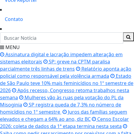
Você Repórter
Contato
MENU
Assinatura digital e lacração impedem alteração em
sistemas eleitorais
SP: greve na CPTM paralisa
parcialmente três linhas de trens
Relatório aponta ação
policial como responsável pela violência armada
Estado
de São Paulo teve 10% mais feminicídios no 1º semestre de
2026
Após recesso, Congresso retoma trabalhos nesta
semana
Mulheres vão às ruas pela votação do PL da
Misoginia
SP registra queda de 7,3% no número de
homicídios no 1º semestre
Juros das famílias seguem
elevados e chegam a 64% ao ano, diz BC
Censo Escolar
2026: coleta de dados da 1ª etapa termina nesta sexta
Saiba como pedir ressarcimento por prejuízos com a falta