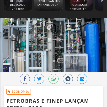
DEPUTADO
DANIEL SANTOS
GLAUCIA
DEPUT
DELEGADO
(ANANINDEUA)
RODRIGUES
M
CAVEIRA
(REPÓRTER)
ECONOMIA
PETROBRAS E FINEP LANÇAM