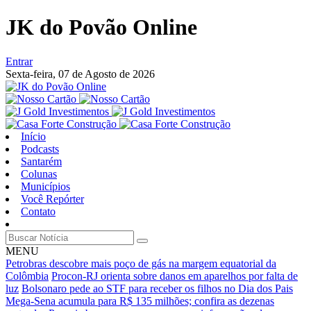
JK do Povão Online
Entrar
Sexta-feira,
07 de Agosto de 2026
Início
Podcasts
Santarém
Colunas
Municípios
Você Repórter
Contato
MENU
Petrobras descobre mais poço de gás na margem equatorial da
Colômbia
Procon-RJ orienta sobre danos em aparelhos por falta de
luz
Bolsonaro pede ao STF para receber os filhos no Dia dos Pais
Mega-Sena acumula para R$ 135 milhões; confira as dezenas