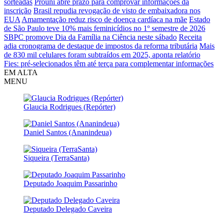
sorteadas
Prouni abre prazo para comprovar informações da
inscrição
Brasil repudia revogação de visto de embaixadora nos
EUA
Amamentação reduz risco de doença cardíaca na mãe
Estado
de São Paulo teve 10% mais feminicídios no 1º semestre de 2026
SBPC promove Dia da Família na Ciência neste sábado
Receita
adia cronograma de destaque de impostos da reforma tributária
Mais
de 830 mil celulares foram subtraídos em 2025, aponta relatório
Fies: pré-selecionados têm até terça para complementar informações
EM ALTA
MENU
Glaucia Rodrigues (Repórter)
Daniel Santos (Ananindeua)
Siqueira (TerraSanta)
Deputado Joaquim Passarinho
Deputado Delegado Caveira