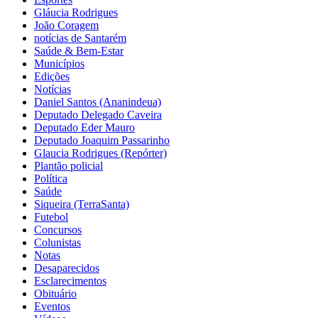
Gláucia Rodrigues
João Coragem
notícias de Santarém
Saúde & Bem-Estar
Municípios
Edições
Notícias
Daniel Santos (Ananindeua)
Deputado Delegado Caveira
Deputado Eder Mauro
Deputado Joaquim Passarinho
Glaucia Rodrigues (Repórter)
Plantão policial
Política
Saúde
Siqueira (TerraSanta)
Futebol
Concursos
Colunistas
Notas
Desaparecidos
Esclarecimentos
Obituário
Eventos