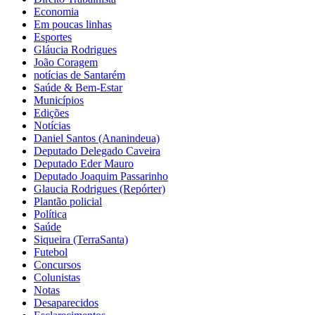
Economia
Em poucas linhas
Esportes
Gláucia Rodrigues
João Coragem
notícias de Santarém
Saúde & Bem-Estar
Municípios
Edições
Notícias
Daniel Santos (Ananindeua)
Deputado Delegado Caveira
Deputado Eder Mauro
Deputado Joaquim Passarinho
Glaucia Rodrigues (Repórter)
Plantão policial
Política
Saúde
Siqueira (TerraSanta)
Futebol
Concursos
Colunistas
Notas
Desaparecidos