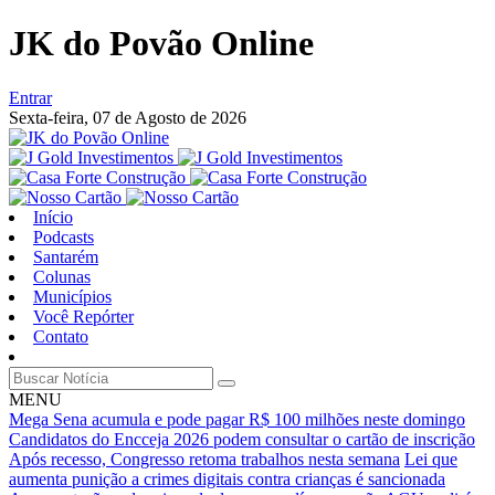
JK do Povão Online
Entrar
Sexta-feira,
07 de Agosto de 2026
Início
Podcasts
Santarém
Colunas
Municípios
Você Repórter
Contato
MENU
Mega Sena acumula e pode pagar R$ 100 milhões neste domingo
Candidatos do Encceja 2026 podem consultar o cartão de inscrição
Após recesso, Congresso retoma trabalhos nesta semana
Lei que
aumenta punição a crimes digitais contra crianças é sancionada