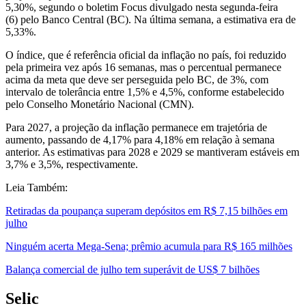
5,30%, segundo o boletim Focus divulgado nesta segunda-feira
(6) pelo Banco Central (BC). Na última semana, a estimativa era de
5,33%.
O índice, que é referência oficial da inflação no país, foi reduzido
pela primeira vez após 16 semanas, mas o percentual permanece
acima da meta que deve ser perseguida pelo BC, de 3%, com
intervalo de tolerância entre 1,5% e 4,5%, conforme estabelecido
pelo Conselho Monetário Nacional (CMN).
Para 2027, a projeção da inflação permanece em trajetória de
aumento, passando de 4,17% para 4,18% em relação à semana
anterior. As estimativas para 2028 e 2029 se mantiveram estáveis em
3,7% e 3,5%, respectivamente.
Leia Também:
Retiradas da poupança superam depósitos em R$ 7,15 bilhões em
julho
Ninguém acerta Mega-Sena; prêmio acumula para R$ 165 milhões
Balança comercial de julho tem superávit de US$ 7 bilhões
Selic