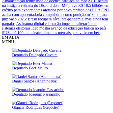
Amamentação reduz risco de doença cardíaca na mãe
AGU pedirá
na Justiça a retirada do Discord do ar
MP prevê R$ 18,5 bilhões em
crédito para exportadores afetados por novo tarifaço dos EUA
CNJ
acaba com aposentadoria compulsória como punição máxima para
juiz
Saeb 2025: Brasil recupera nível pré-pandemia, mas ainda tem
gargalos
Assinatura digital e lacração impedem alteração em
sistemas eleitorais
Ideb mostra avanço da educação básica no país
SUS terá 100 mil teleatendimentos mensais para vício em bets
EM ALTA
MENU
Deputado Delegado Caveira
Deputado Eder Mauro
Daniel Santos (Ananindeua)
Deputado Joaquim Passarinho
Glaucia Rodrigues (Repórter)