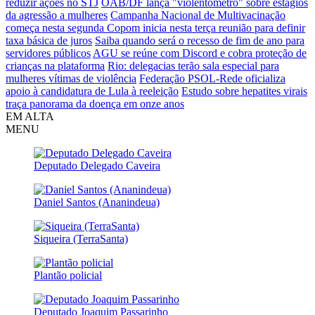
reduzir ações no STJ
OAB/DF lança "violentômetro" sobre estágios
da agressão a mulheres
Campanha Nacional de Multivacinação
começa nesta segunda
Copom inicia nesta terça reunião para definir
taxa básica de juros
Saiba quando será o recesso de fim de ano para
servidores públicos
AGU se reúne com Discord e cobra proteção de
crianças na plataforma
Rio: delegacias terão sala especial para
mulheres vítimas de violência
Federação PSOL-Rede oficializa
apoio à candidatura de Lula à reeleição
Estudo sobre hepatites virais
traça panorama da doença em onze anos
EM ALTA
MENU
Deputado Delegado Caveira
Daniel Santos (Ananindeua)
Siqueira (TerraSanta)
Plantão policial
Deputado Joaquim Passarinho