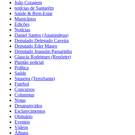
João Coragem
notícias de Santarém
Saúde & Bem-Estar
Municípios
Edições
Notícias
Daniel Santos (Ananindeua)
Deputado Delegado Caveira
Deputado Eder Mauro
Deputado Joaquim Passarinho
Glaucia Rodrigues (Repórter)
Plantão policial
Política
Saúde
Siqueira (TerraSanta)
Futebol
Concursos
Colunistas
Notas
Desaparecidos
Esclarecimentos
Obituário
Eventos
Vídeos
Álbuns