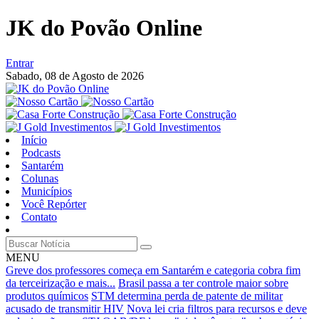
JK do Povão Online
Entrar
Sabado,
08 de Agosto de 2026
Início
Podcasts
Santarém
Colunas
Municípios
Você Repórter
Contato
MENU
Greve dos professores começa em Santarém e categoria cobra fim
da terceirização e mais...
Brasil passa a ter controle maior sobre
produtos químicos
STM determina perda de patente de militar
acusado de transmitir HIV
Nova lei cria filtros para recursos e deve