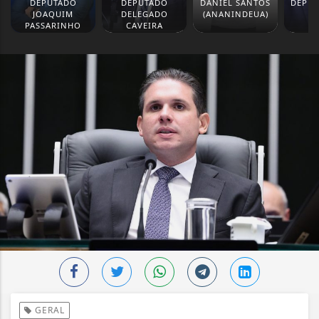
DEPUTADO
DEPUTADO
DANIEL SANTOS
DEPUT
JOAQUIM
DELEGADO
(ANANINDEUA)
M
PASSARINHO
CAVEIRA
GERAL