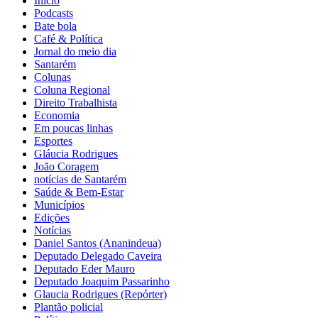
Início
Podcasts
Bate bola
Café & Política
Jornal do meio dia
Santarém
Colunas
Coluna Regional
Direito Trabalhista
Economia
Em poucas linhas
Esportes
Gláucia Rodrigues
João Coragem
notícias de Santarém
Saúde & Bem-Estar
Municípios
Edições
Notícias
Daniel Santos (Ananindeua)
Deputado Delegado Caveira
Deputado Eder Mauro
Deputado Joaquim Passarinho
Glaucia Rodrigues (Repórter)
Plantão policial