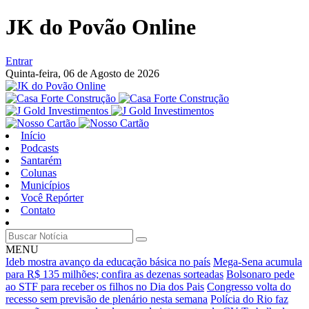
JK do Povão Online
Entrar
Quinta-feira,
06 de Agosto de 2026
Início
Podcasts
Santarém
Colunas
Municípios
Você Repórter
Contato
MENU
Ideb mostra avanço da educação básica no país
Mega-Sena acumula
para R$ 135 milhões; confira as dezenas sorteadas
Bolsonaro pede
ao STF para receber os filhos no Dia dos Pais
Congresso volta do
recesso sem previsão de plenário nesta semana
Polícia do Rio faz