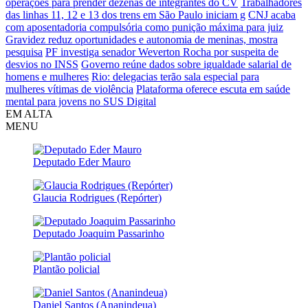
operações para prender dezenas de integrantes do CV
Trabalhadores
das linhas 11, 12 e 13 dos trens em São Paulo iniciam g
CNJ acaba
com aposentadoria compulsória como punição máxima para juiz
Gravidez reduz oportunidades e autonomia de meninas, mostra
pesquisa
PF investiga senador Weverton Rocha por suspeita de
desvios no INSS
Governo reúne dados sobre igualdade salarial de
homens e mulheres
Rio: delegacias terão sala especial para
mulheres vítimas de violência
Plataforma oferece escuta em saúde
mental para jovens no SUS Digital
EM ALTA
MENU
Deputado Eder Mauro
Glaucia Rodrigues (Repórter)
Deputado Joaquim Passarinho
Plantão policial
Daniel Santos (Ananindeua)