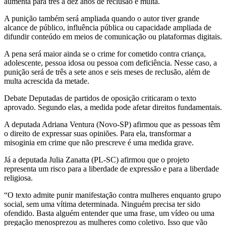
aumenta para três a dez anos de reclusão e multa.
A punição também será ampliada quando o autor tiver grande
alcance de público, influência pública ou capacidade ampliada de
difundir conteúdo em meios de comunicação ou plataformas digitais.
A pena será maior ainda se o crime for cometido contra criança,
adolescente, pessoa idosa ou pessoa com deficiência. Nesse caso, a
punição será de três a sete anos e seis meses de reclusão, além de
multa acrescida da metade.
Debate Deputadas de partidos de oposição criticaram o texto
aprovado. Segundo elas, a medida pode afetar direitos fundamentais.
A deputada Adriana Ventura (Novo-SP) afirmou que as pessoas têm
o direito de expressar suas opiniões. Para ela, transformar a
misoginia em crime que não prescreve é uma medida grave.
Já a deputada Julia Zanatta (PL-SC) afirmou que o projeto
representa um risco para a liberdade de expressão e para a liberdade
religiosa.
“O texto admite punir manifestação contra mulheres enquanto grupo
social, sem uma vítima determinada. Ninguém precisa ter sido
ofendido. Basta alguém entender que uma frase, um vídeo ou uma
pregação menosprezou as mulheres como coletivo. Isso que vão