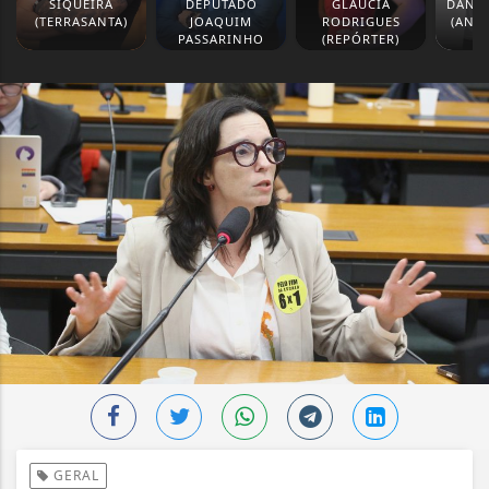
SIQUEIRA
DEPUTADO
GLAUCIA
DANIE
(TERRASANTA)
JOAQUIM
RODRIGUES
(ANA
PASSARINHO
(REPÓRTER)
GERAL