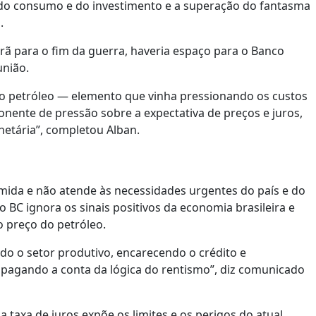
a do consumo e do investimento e a superação do fantasma
.
Irã para o fim da guerra, haveria espaço para o Banco
união.
 do petróleo — elemento que vinha pressionando os custos
ponente de pressão sobre a expectativa de preços e juros,
netária”, completou Alban.
 tímida e não atende às necessidades urgentes do país e do
o BC ignora os sinais positivos da economia brasileira e
o preço do petróleo.
o o setor produtivo, encarecendo o crédito e
 pagando a conta da lógica do rentismo”, diz comunicado
taxa de juros expõe os limites e os perigos do atual