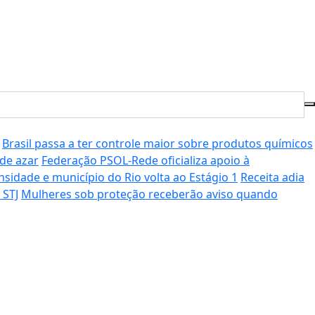
Brasil passa a ter controle maior sobre produtos químicos
 de azar
Federação PSOL-Rede oficializa apoio à
sidade e município do Rio volta ao Estágio 1
Receita adia
 STJ
Mulheres sob proteção receberão aviso quando