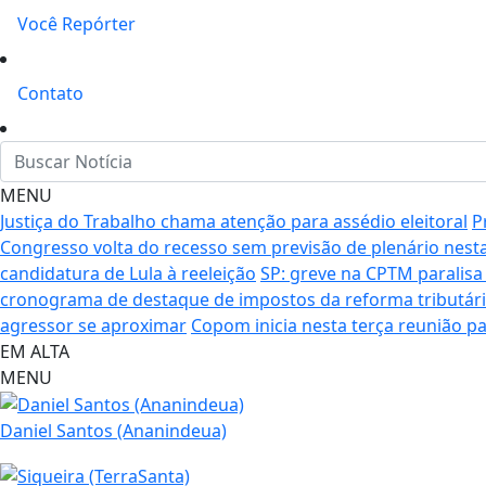
Você Repórter
Contato
MENU
Justiça do Trabalho chama atenção para assédio eleitoral
P
Congresso volta do recesso sem previsão de plenário nes
candidatura de Lula à reeleição
SP: greve na CPTM paralisa 
cronograma de destaque de impostos da reforma tributár
agressor se aproximar
Copom inicia nesta terça reunião par
EM ALTA
MENU
Daniel Santos (Ananindeua)