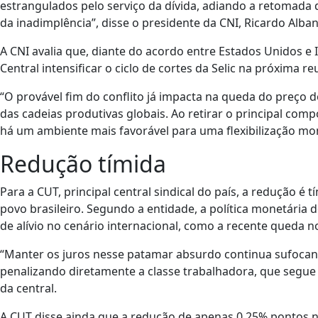
estrangulados pelo serviço da dívida, adiando a retomad
da inadimplência”, disse o presidente da CNI, Ricardo Alban
A CNI avalia que, diante do acordo entre Estados Unidos e 
Central intensificar o ciclo de cortes da Selic na próxima re
“O provável fim do conflito já impacta na queda do preço
das cadeias produtivas globais. Ao retirar o principal com
há um ambiente mais favorável para uma flexibilização mo
Redução tímida
Para a CUT, principal central sindical do país, a redução é
povo brasileiro. Segundo a entidade, a política monetária d
de alívio no cenário internacional, como a recente queda n
“Manter os juros nesse patamar absurdo continua sufocand
penalizando diretamente a classe trabalhadora, que segue
da central.
A CUT disse ainda que a redução de apenas 0,25% pontos na 