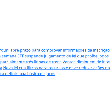
rouni abre prazo para comprovar informações da inscrição
ta semana
STF suspende julgamento de lei que proíbe jogos
parcialmente três linhas de trens
Ventos diminuem de inten
ia
Nova lei cria filtros para recursos e deve reduzir ações no
a definir taxa básica de juros