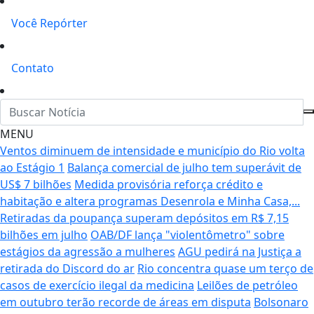
Você Repórter
Contato
MENU
Ventos diminuem de intensidade e município do Rio volta
ao Estágio 1
Balança comercial de julho tem superávit de
US$ 7 bilhões
Medida provisória reforça crédito e
habitação e altera programas Desenrola e Minha Casa,...
Retiradas da poupança superam depósitos em R$ 7,15
bilhões em julho
OAB/DF lança "violentômetro" sobre
estágios da agressão a mulheres
AGU pedirá na Justiça a
retirada do Discord do ar
Rio concentra quase um terço de
casos de exercício ilegal da medicina
Leilões de petróleo
em outubro terão recorde de áreas em disputa
Bolsonaro