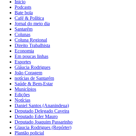
Início
Podcasts
Bate bola
Café & Política
Jornal do meio dia
Santarém
Colunas
Coluna Regional
Direito Trabalhista
Economia
Em poucas linhas
Esportes
Gláucia Rodrigues
João Coragem
notícias de Santarém
Saúde & Bem-Estar
Municípios
Edições
Notícias
Daniel Santos (Ananindeua)
Deputado Delegado Caveira
Deputado Eder Mauro
Deputado Joaquim Passarinho
Glaucia Rodrigues (Repórter)
Plantão policial