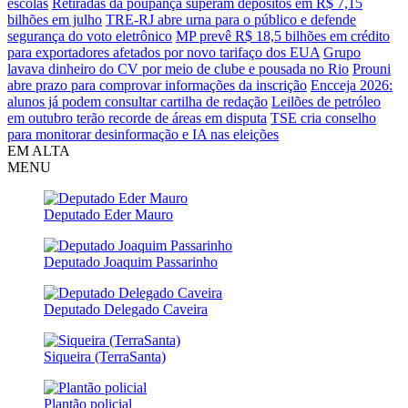
escolas
Retiradas da poupança superam depósitos em R$ 7,15
bilhões em julho
TRE-RJ abre urna para o público e defende
segurança do voto eletrônico
MP prevê R$ 18,5 bilhões em crédito
para exportadores afetados por novo tarifaço dos EUA
Grupo
lavava dinheiro do CV por meio de clube e pousada no Rio
Prouni
abre prazo para comprovar informações da inscrição
Encceja 2026:
alunos já podem consultar cartilha de redação
Leilões de petróleo
em outubro terão recorde de áreas em disputa
TSE cria conselho
para monitorar desinformação e IA nas eleições
EM ALTA
MENU
Deputado Eder Mauro
Deputado Joaquim Passarinho
Deputado Delegado Caveira
Siqueira (TerraSanta)
Plantão policial