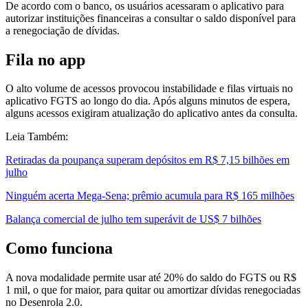
De acordo com o banco, os usuários acessaram o aplicativo para
autorizar instituições financeiras a consultar o saldo disponível para
a renegociação de dívidas.
Fila no app
O alto volume de acessos provocou instabilidade e filas virtuais no
aplicativo FGTS ao longo do dia. Após alguns minutos de espera,
alguns acessos exigiram atualização do aplicativo antes da consulta.
Leia Também:
Retiradas da poupança superam depósitos em R$ 7,15 bilhões em
julho
Ninguém acerta Mega-Sena; prêmio acumula para R$ 165 milhões
Balança comercial de julho tem superávit de US$ 7 bilhões
Como funciona
A nova modalidade permite usar até 20% do saldo do FGTS ou R$
1 mil, o que for maior, para quitar ou amortizar dívidas renegociadas
no Desenrola 2.0.