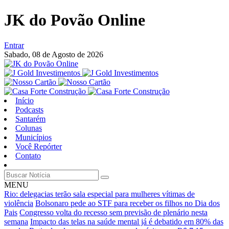
JK do Povão Online
Entrar
Sabado,
08 de Agosto de 2026
Início
Podcasts
Santarém
Colunas
Municípios
Você Repórter
Contato
MENU
Rio: delegacias terão sala especial para mulheres vítimas de
violência
Bolsonaro pede ao STF para receber os filhos no Dia dos
Pais
Congresso volta do recesso sem previsão de plenário nesta
semana
Impacto das telas na saúde mental já é debatido em 80% das