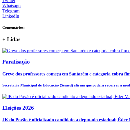
Twitter
Whatsapp
Telegram
LinkedIn
Comentários:
+
Lidas
Paralisação
Greve dos professores começa em Santarém e categoria cobra fim 
Secretaria Municipal de Educação (Semed) afirma que poderá recorrer a medi
Eleições 2026
JK do Povão é oficializado candidato a deputado estadual; Éder