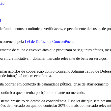
ção
1
de fundamentos econômicos verificáveis, especialmente de custos de pro
ncorrencial pela
Lei de Defesa da Concorrência
.
emente de culpa e envolve atos que produzam os seguintes efeitos, me
 ou a livre iniciativa; - dominar mercado relevante de bens ou serviços; 
á firmar acordos de cooperação com o Conselho Administrativo de Defes
ca de infração à ordem econômica.
ta ocorrer em contexto de calamidade pública, crise de abastecimento
 econômico que detenha posição dominante no mercado.
o sistema brasileiro de defesa da concorrência. Essa lei diz que será p
ições de mercado ou quando controlar 20% ou mais do mercado relevante.