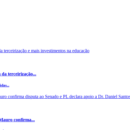
da terceirização...
das...
 Mauro confirma...