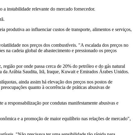
do a instabilidade relevante do mercado fornecedor.
rã.
a produtiva ao influenciar custos de transporte, alimentos e serviços,
volatilidade nos preços dos combustíveis. "A escalada dos preços no
ções na cadeia global de abastecimento e pressionado os preços
z, região por onde passa cerca de 20% do petróleo e do gás natural
ia da Arábia Saudita, Irã, Iraque, Kuwait e Emirados Árabes Unidos.
alíquotas, ainda assim há elevação dos preços nos postos de
o preocupações quanto à ocorrência de práticas abusivas de
 a responsabilização por condutas manifestamente abusivas e
econômica e a promoção de maior equilíbrio nas relações de mercado",
tíveis. "Não precisava ter uma sensibilidade tão rápida para