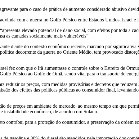
to agravante para o caso de prática de aumento considerado abusivo devi
advinda com a guerra no Golfo Pérsico entre Estados Unidos, Israel e I
apresenta elevado potencial de dano social, com efeitos por toda a cadei
nsa as camadas socialmente mais vulneráveis”.
evante diante do contexto econômico recente, marcado por significativa 
eopolítica decorrente da guerra no Oriente Médio, tem provocado distor
 Israel fez com que o Irã aumentasse o controle sobre o Estreito de Ormu
Golfo Pérsico ao Golfo de Omã, sendo vital para o transporte de energ
ara reduzir os preços, com medidas provisórias e decretos que reduzem 
missão dos efeitos das políticas públicas ao consumidor final, levantand
ação de preços em ambiente de mercado, ao mesmo tempo em que permite
 e instabilidade econômica, de acordo com Solano.
jeto contribui para a proteção do consumidor, a preservação da ordem 
 de gasolina e 30% do diesel são atendidos pela importação dos combus