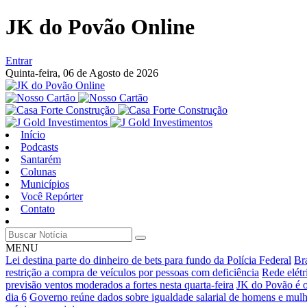
JK do Povão Online
Entrar
Quinta-feira,
06 de Agosto de 2026
Início
Podcasts
Santarém
Colunas
Municípios
Você Repórter
Contato
MENU
Lei destina parte do dinheiro de bets para fundo da Polícia Federal
Br
restrição a compra de veículos por pessoas com deficiência
Rede elétr
previsão ventos moderados a fortes nesta quarta-feira
JK do Povão é o
dia 6
Governo reúne dados sobre igualdade salarial de homens e mulh