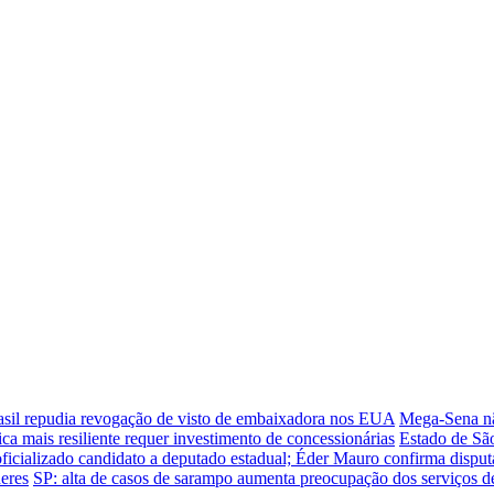
asil repudia revogação de visto de embaixadora nos EUA
Mega-Sena nã
ica mais resiliente requer investimento de concessionárias
Estado de Sã
ficializado candidato a deputado estadual; Éder Mauro confirma disputa
eres
SP: alta de casos de sarampo aumenta preocupação dos serviços d