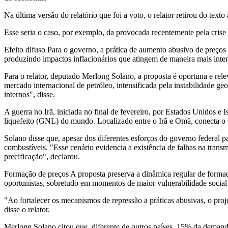
Na última versão do relatório que foi a voto, o relator retirou do tex
Esse seria o caso, por exemplo, da provocada recentemente pela crise 
Efeito difuso Para o governo, a prática de aumento abusivo de preços “
produzindo impactos inflacionários que atingem de maneira mais inte
Para o relator, deputado Merlong Solano, a proposta é oportuna e rel
mercado internacional de petróleo, intensificada pela instabilidade g
internos", disse.
A guerra no Irã, iniciada no final de fevereiro, por Estados Unidos e
liquefeito (GNL) do mundo. Localizado entre o Irã e Omã, conecta o 
Solano disse que, apesar dos diferentes esforços do governo federal p
combustíveis. "Esse cenário evidencia a existência de falhas na trans
precificação", declarou.
Formação de preços A proposta preserva a dinâmica regular de form
oportunistas, sobretudo em momentos de maior vulnerabilidade social
"Ao fortalecer os mecanismos de repressão a práticas abusivas, o pro
disse o relator.
Merlong Solano citou que, diferente de outros países, 15% da demanda