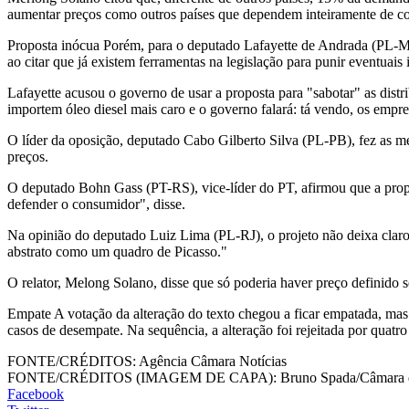
aumentar preços como outros países que dependem inteiramente de c
Proposta inócua Porém, para o deputado Lafayette de Andrada (PL-MG),
ao citar que já existem ferramentas na legislação para punir eventuais 
Lafayette acusou o governo de usar a proposta para "sabotar" as distr
importem óleo diesel mais caro e o governo falará: tá vendo, os empre
O líder da oposição, deputado Cabo Gilberto Silva (PL-PB), fez as mes
preços.
O deputado Bohn Gass (PT-RS), vice-líder do PT, afirmou que a propo
defender o consumidor", disse.
Na opinião do deputado Luiz Lima (PL-RJ), o projeto não deixa claro 
abstrato como um quadro de Picasso."
O relator, Melong Solano, disse que só poderia haver preço definido s
Empate A votação da alteração do texto chegou a ficar empatada, mas f
casos de desempate. Na sequência, a alteração foi rejeitada por quatro
FONTE/CRÉDITOS:
Agência Câmara Notícias
FONTE/CRÉDITOS (IMAGEM DE CAPA):
Bruno Spada/Câmara 
Facebook