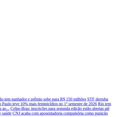
o tem ganhador e prêmio sobe para R$ 150 milhões
STF derruba
o Paulo teve 10% mais feminicídios no 1º semestre de 2026
Rio tem
 ao...
Celpe-Bras: inscrições para segunda edição estão abertas até
e saúde
CNJ acaba com aposentadoria compulsória como punição