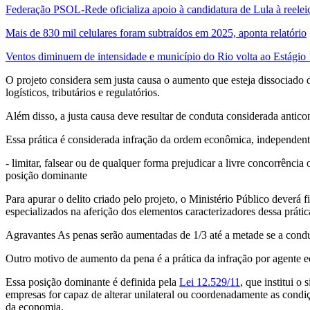
Federação PSOL-Rede oficializa apoio à candidatura de Lula à reelei
Mais de 830 mil celulares foram subtraídos em 2025, aponta relatório
Ventos diminuem de intensidade e município do Rio volta ao Estágio 
O projeto considera sem justa causa o aumento que esteja dissociado 
logísticos, tributários e regulatórios.
Além disso, a justa causa deve resultar de conduta considerada antico
Essa prática é considerada infração da ordem econômica, independent
- limitar, falsear ou de qualquer forma prejudicar a livre concorrência
posição dominante
Para apurar o delito criado pelo projeto, o Ministério Público dever
especializados na aferição dos elementos caracterizadores dessa práti
Agravantes As penas serão aumentadas de 1/3 até a metade se a condu
Outro motivo de aumento da pena é a prática da infração por agente
Essa posição dominante é definida pela
Lei 12.529/11
, que institui 
empresas for capaz de alterar unilateral ou coordenadamente as cond
da economia.